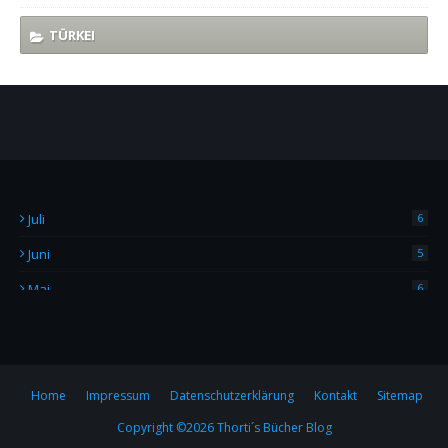
TÜRKEI
Juli
6
Juni
5
Mai
6
April
4
März
2
Februar
7
Home
Impressum
Datenschutzerklärung
Kontakt
Sitemap
Copyright ©
2026
Thorti´s Bücher Blog
Januar
6