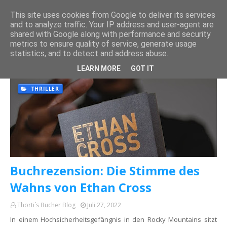
This site uses cookies from Google to deliver its services
and to analyze traffic. Your IP address and user-agent are
shared with Google along with performance and security
metrics to ensure quality of service, generate usage
statistics, and to detect and address abuse.
Es werden Posts vom Juli, 2022 angezeigt.
Alle anzeigen
LEARN MORE
GOT IT
THRILLER
Buchrezension: Die Stimme des
Wahns von Ethan Cross
Thorti´s Bücher Blog
Juli 27, 2022
In einem Hochsicherheitsgefängnis in den Rocky Mountains sitzt