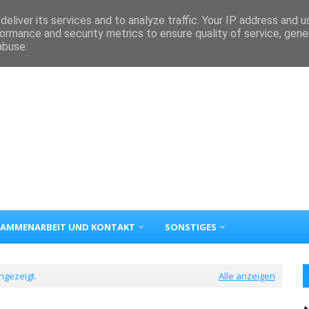
eliver its services and to analyze traffic. Your IP address and 
ormance and security metrics to ensure quality of service, gen
abuse.
AMMENARBEIT UND KONTAKT
SONSTIGES
ngezeigt.
Alle anzeigen