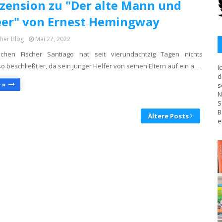
zension zu "Der alte Mann und
er" von Ernest Hemingway
cher Blog
Mai 27, 2022
chen Fischer Santiago hat seit vierundachtzig Tagen nichts
o beschließt er, da sein junger Helfer von seinen Eltern auf ein a…
I
d
 »
s
N
S
B
Ältere Posts
e