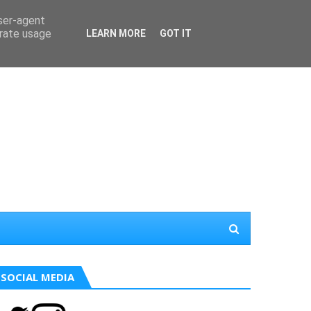
user-agent
erate usage
LEARN MORE
GOT IT
SOCIAL MEDIA