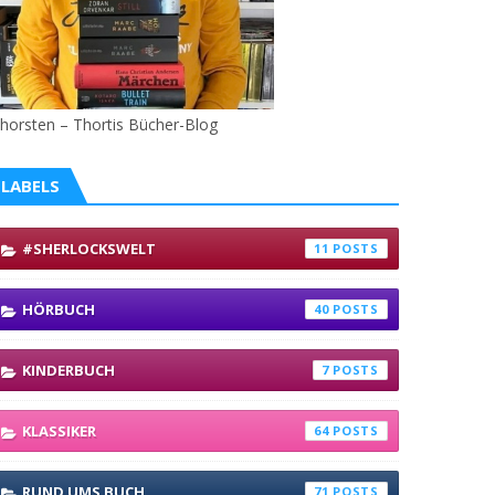
horsten – Thortis Bücher-Blog
LABELS
#SHERLOCKSWELT
11
HÖRBUCH
40
KINDERBUCH
7
KLASSIKER
64
RUND UMS BUCH
71