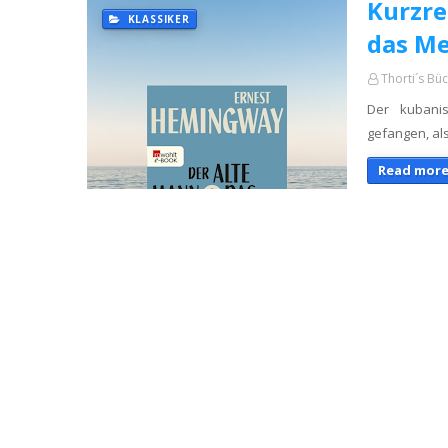
Kurzre
KLASSIKER
das Me
Thorti´s Bü
Der kubanis
gefangen, als
Read more