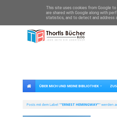
Home
Über Mich
Kontakt
This site uses cookies from Google to d
are shared with Google along with perf
statistics, and to detect and address 
ÜBER MICH UND MEINE BIBLIOTHEK
ZUS
Posts mit dem Label "
ERNEST HEMINGWAY
" werden a