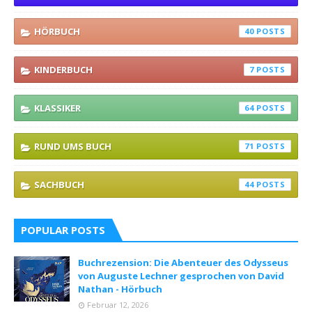
HÖRBUCH
40
KINDERBUCH
7
KLASSIKER
64
RUND UMS BUCH
71
SACHBUCH
44
POPULAR POSTS
Buchrezension: Die Abenteuer des Odysseus
von Auguste Lechner gesprochen von David
Nathan - Hörbuch
Februar 12, 2026