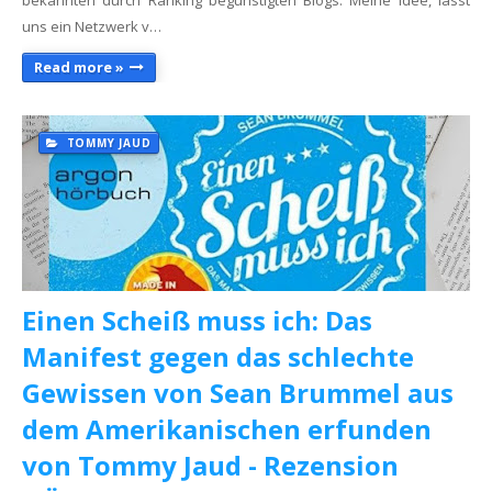
bekannten durch Ranking begünstigten Blogs. Meine Idee, lasst
uns ein Netzwerk v…
Read more »
TOMMY JAUD
Einen Scheiß muss ich: Das
Manifest gegen das schlechte
Gewissen von Sean Brummel aus
dem Amerikanischen erfunden
von Tommy Jaud - Rezension