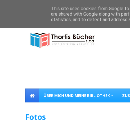
Home
Über Mich
Kontakt
This site uses cookies from Google to d
are shared with Google along with perf
statistics, and to detect and address 
ÜBER MICH UND MEINE BIBLIOTHEK
ZUS
Fotos