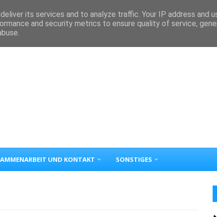
eliver its services and to analyze traffic. Your IP address and 
ormance and security metrics to ensure quality of service, gen
abuse.
AMMENARBEIT UND KONTAKT
SONSTIGES