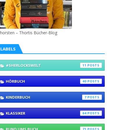
horsten – Thortis Bücher-Blog
LABELS
#SHERLOCKSWELT
11
HÖRBUCH
40
KINDERBUCH
7
KLASSIKER
64
RUND UMS BUCH
71