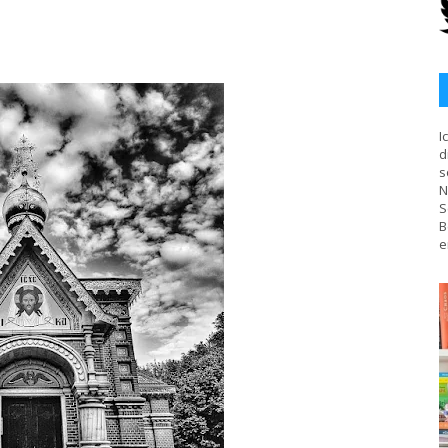
I
d
s
N
S
B
e