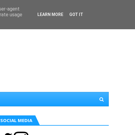
user-agent
erate usage
LEARN MORE
GOT IT
SOCIAL MEDIA