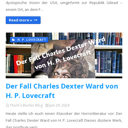
dystopische Vision der USA, umgeformt zur Republik Gilead –
einem Ort, an dem F…
Read more »
H. P. LOVECRAFT
Der Fall Charles Dexter Ward von
H. P. Lovecraft
Thorti´s Bücher Blog
Juni 29, 2024
Heute stelle ich euch einen Klassiker der Horrorliteratur vor: Der
Fall Charles Dexter Ward von H. P. Lovecraft Dieses düstere Werk,
das posthum verö…