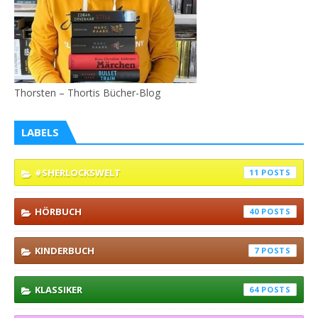
Thorsten – Thortis Bücher-Blog
LABELS
#SHERLOCKSWELT
11
HÖRBUCH
40
KINDERBUCH
7
KLASSIKER
64