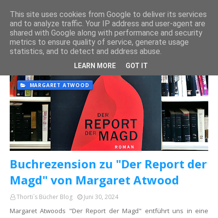
This site uses cookies from Google to deliver its services
and to analyze traffic. Your IP address and user-agent are
shared with Google along with performance and security
metrics to ensure quality of service, generate usage
statistics, and to detect and address abuse.
Es werden Posts vom Juni, 2024 angezeigt.
Alle anzeigen
LEARN MORE
GOT IT
MARGARET ATWOOD
Buchrezension zu "Der Report der
Magd" von Margaret Atwood
Thorti´s Bücher Blog
Juni 30, 2024
Margaret Atwoods "Der Report der Magd" entführt uns in eine