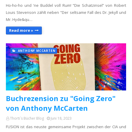
Ho-ho-ho und 'ne Buddel voll Rum! “Die Schatzinsel” von Robert
Louis Stevenson zählt neben "Der seltsame Fall des Dr. Jekyll und
Mr. Hyde&qu…
Read more »
ANTHONY MCCARTEN
Buchrezension zu "Going Zero"
von Anthony McCarten
Thorti´s Bücher Blog
Juni 18, 2023
FUSION ist das neuste gemeinsame Projekt zwischen der CIA und