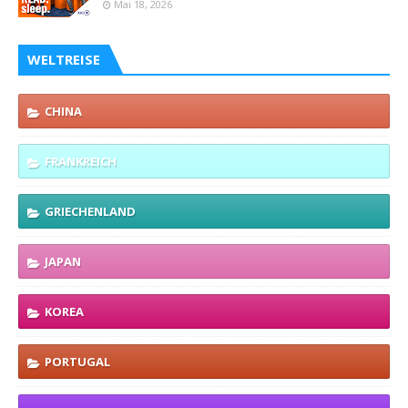
Mai 18, 2026
WELTREISE
CHINA
FRANKREICH
GRIECHENLAND
JAPAN
KOREA
PORTUGAL