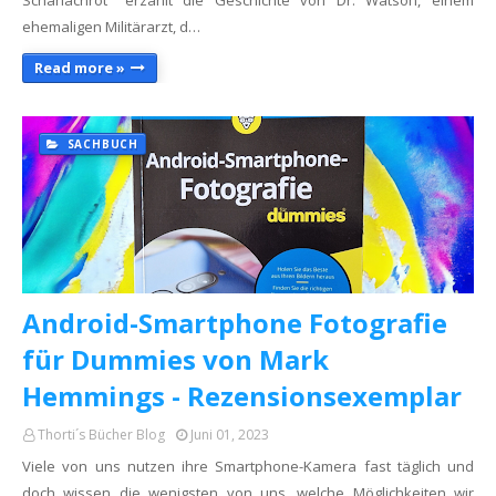
Scharlachrot" erzählt die Geschichte von Dr. Watson, einem
ehemaligen Militärarzt, d…
Read more »
SACHBUCH
Android-Smartphone Fotografie
für Dummies von Mark
Hemmings - Rezensionsexemplar
Thorti´s Bücher Blog
Juni 01, 2023
Viele von uns nutzen ihre Smartphone-Kamera fast täglich und
doch wissen die wenigsten von uns, welche Möglichkeiten wir