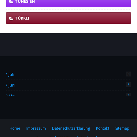
TUNESIEN
TÜRKEI
Juli
6
Juni
5
Mai
6
April
4
März
2
Februar
7
Home
Impressum
Datenschutzerklärung
Kontakt
Sitemap