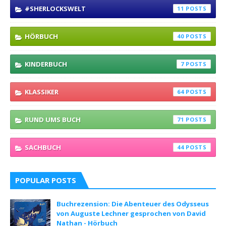
#SHERLOCKSWELT
11
HÖRBUCH
40
KINDERBUCH
7
KLASSIKER
64
RUND UMS BUCH
71
SACHBUCH
44
POPULAR POSTS
Buchrezension: Die Abenteuer des Odysseus
von Auguste Lechner gesprochen von David
Nathan - Hörbuch