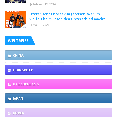
Februar 12, 2026
Literarische Entdeckungsreisen: Warum
Vielfalt beim Lesen den Unterschied macht
Mai 18, 2026
WELTREISE
CHINA
FRANKREICH
GRIECHENLAND
JAPAN
KOREA