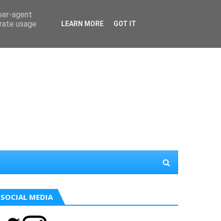
user-agent
erate usage
LEARN MORE
GOT IT
SOCIAL MEDIA