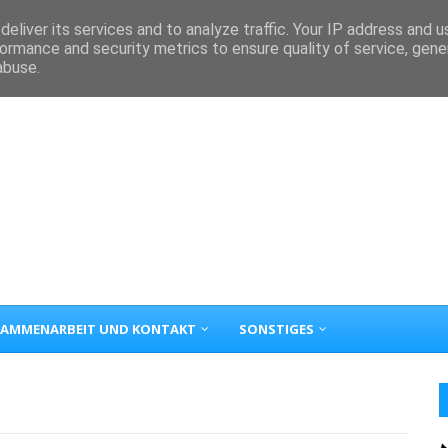
eliver its services and to analyze traffic. Your IP address and 
ormance and security metrics to ensure quality of service, gen
abuse.
AMMENARBEIT UND KONTAKT
SONSTIGES