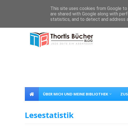
Home
Über Mich
Kontakt
This site uses cookies from Google to d
are shared with Google along with perf
statistics, and to detect and address 
ÜBER MICH UND MEINE BIBLIOTHEK
ZUS
Lesestatistik