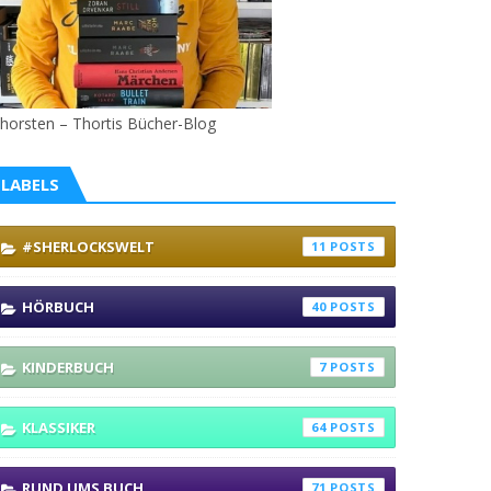
horsten – Thortis Bücher-Blog
LABELS
#SHERLOCKSWELT
11
HÖRBUCH
40
KINDERBUCH
7
KLASSIKER
64
RUND UMS BUCH
71