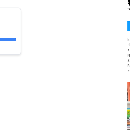
I
d
s
N
S
B
e