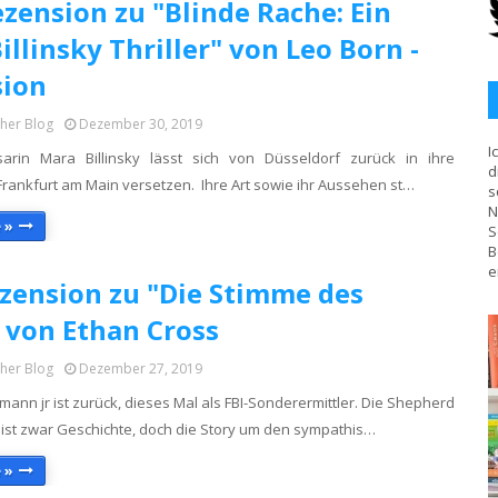
zension zu "Blinde Rache: Ein
illinsky Thriller" von Leo Born -
sion
cher Blog
Dezember 30, 2019
I
arin Mara Billinsky lässt sich von Düsseldorf zurück in ihre
d
Frankfurt am Main versetzen. Ihre Art sowie ihr Aussehen st…
s
N
 »
S
B
e
zension zu "Die Stimme des
 von Ethan Cross
cher Blog
Dezember 27, 2019
mann jr ist zurück, dieses Mal als FBI-Sonderermittler. Die Shepherd
 ist zwar Geschichte, doch die Story um den sympathis…
 »