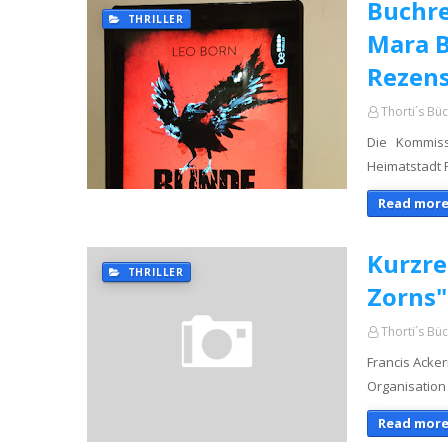
Buchre
THRILLER
Mara B
Rezen
Thorti´s Bü
Die Kommiss
Heimatstadt 
Read more
Kurzre
THRILLER
Zorns"
Thorti´s Bü
Francis Acker
Organisation
Read more