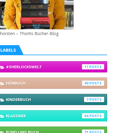
horsten – Thortis Bücher-Blog
LABELS
#SHERLOCKSWELT
11
HÖRBUCH
40
KINDERBUCH
7
KLASSIKER
64
RUND UMS BUCH
71