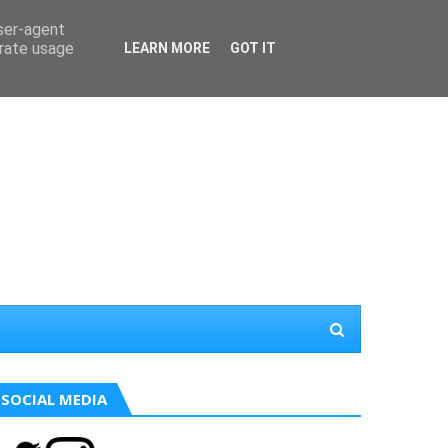
user-agent
erate usage
LEARN MORE
GOT IT
SOCIAL MEDIA