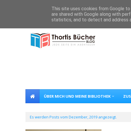
Home
Über Mich
Kontakt
This site uses cookies from Google to d
are shared with Google along with perf
statistics, and to detect and address 
ÜBER MICH UND MEINE BIBLIOTHEK
ZUS
Es werden Posts vom Dezember, 2019 angezeigt.