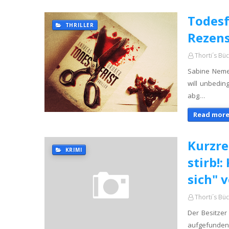
Todesf
THRILLER
Rezen
Thorti´s Bü
Sabine Neme
will unbedi
abg…
Read more
Kurzre
KRIMI
stirb!
sich" 
Thorti´s Bü
Der Besitzer
aufgefunden,