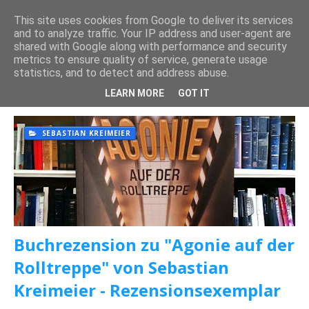
This site uses cookies from Google to deliver its services
and to analyze traffic. Your IP address and user-agent are
shared with Google along with performance and security
metrics to ensure quality of service, generate usage
statistics, and to detect and address abuse.
Posts mit dem Label "
SEBASTIAN KREIMEIER
" werden
angezeigt.
Alle anzeigen
LEARN MORE
GOT IT
SEBASTIAN KREIMEIER
Buchrezension zu "Agonie auf der
Rolltreppe" von Sebastian
Kreimeier - Rezensionsexemplar