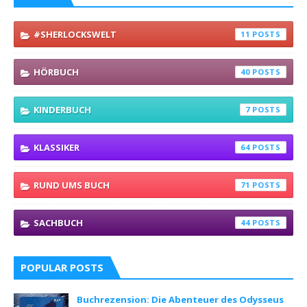
#SHERLOCKSWELT
11
HÖRBUCH
40
KINDERBUCH
7
KLASSIKER
64
RUND UMS BUCH
71
SACHBUCH
44
POPULAR POSTS
Buchrezension: Die Abenteuer des Odysseus