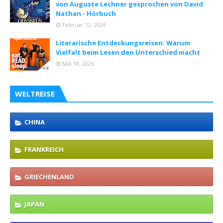
von Auguste Lechner gesprochen von David
Nathan - Hörbuch
Februar 12, 2026
Literarische Entdeckungsreisen: Warum
Vielfalt beim Lesen den Unterschied macht
Mai 18, 2026
WELTREISE
CHINA
FRANKREICH
GRIECHENLAND
JAPAN