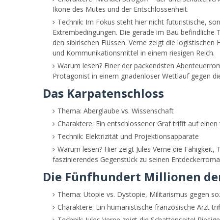
Ikone des Mutes und der Entschlossenheit.
Technik: Im Fokus steht hier nicht futuristische, so
Extrembedingungen. Die gerade im Bau befindliche Tr
den sibirischen Flüssen. Verne zeigt die logistisch
und Kommunikationsmittel in einem riesigen Reich.
Warum lesen? Einer der packendsten Abenteuerroma
Protagonist in einem gnadenloser Wettlauf gegen die 
Das Karpatenschloss
Thema: Aberglaube vs. Wissenschaft
Charaktere: Ein entschlossener Graf trifft auf ein
Technik: Elektrizität und Projektionsapparate
Warum lesen? Hier zeigt Jules Verne die Fähigkeit,
faszinierendes Gegenstück zu seinen Entdeckerroma
Die Fünfhundert Millionen d
Thema: Utopie vs. Dystopie, Militarismus gegen so
Charaktere: Ein humanistische französische Arzt tr
Technik: Jules Verne zeigt die Schattenseite! Ries