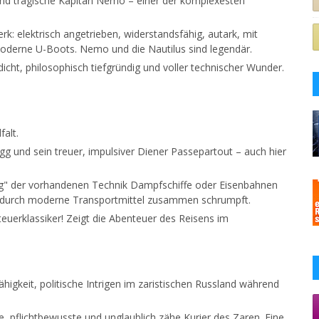
und tragische Kapitän Nemo – einer der komplexesten
k: elektrisch angetrieben, widerstandsfähig, autark, mit
oderne U-Boots. Nemo und die Nautilus sind legendär.
cht, philosophisch tiefgründig und voller technischer Wunder.
falt.
gg und sein treuer, impulsiver Diener Passepartout – auch hier
ung" der vorhandenen Technik Dampfschiffe oder Eisenbahnen
lt durch moderne Transportmittel zusammen schrumpft.
uerklassiker! Zeigt die Abenteuer des Reisens im
higkeit, politische Intrigen im zaristischen Russland während
e, pflichtbewusste und unglaublich zähe Kurier des Zaren. Eine