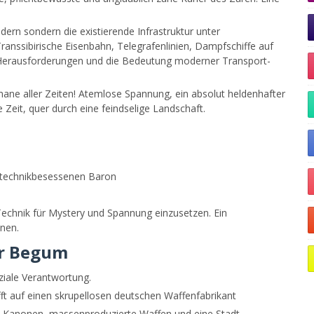
ndern sondern die existierende Infrastruktur unter
anssibirische Eisenbahn, Telegrafenlinien, Dampfschiffe auf
en Herausforderungen und die Bedeutung moderner Transport-
ne aller Zeiten! Atemlose Spannung, ein absolut heldenhafter
Zeit, quer durch eine feindselige Landschaft.
en technikbesessenen Baron
 Technik für Mystery und Spannung einzusetzen. Ein
nen.
er Begum
ziale Verantwortung.
ifft auf einen skrupellosen deutschen Waffenfabrikant
ige Kanonen, massenproduzierte Waffen und eine Stadt