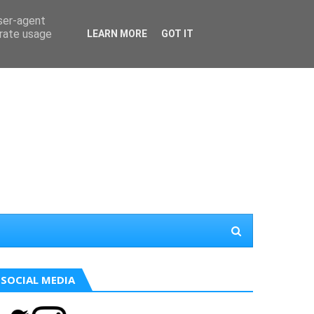
user-agent
erate usage
LEARN MORE
GOT IT
SOCIAL MEDIA