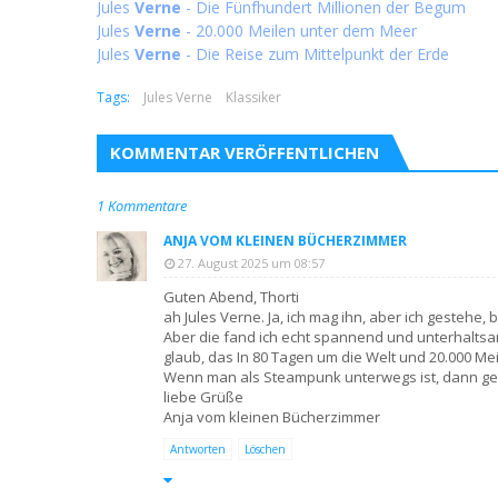
Jules
Verne
- Die Fünfhundert Millionen der Begum
Jules
Verne
- 20.000 Meilen unter dem Meer
Jules
Verne
- Die Reise zum Mittelpunkt der Erde
Tags:
Jules Verne
Klassiker
KOMMENTAR VERÖFFENTLICHEN
1 Kommentare
ANJA VOM KLEINEN BÜCHERZIMMER
27. August 2025 um 08:57
Guten Abend, Thorti
ah Jules Verne. Ja, ich mag ihn, aber ich gestehe, 
Aber die fand ich echt spannend und unterhaltsam
glaub, das In 80 Tagen um die Welt und 20.000 Me
Wenn man als Steampunk unterwegs ist, dann geh
liebe Grüße
Anja vom kleinen Bücherzimmer
Antworten
Löschen