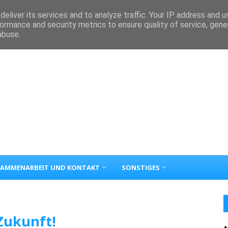
eliver its services and to analyze traffic. Your IP address and 
ormance and security metrics to ensure quality of service, gen
abuse.
AMMENARBEIT UND KONTAKT
SONSTIGES
 Zukunft!