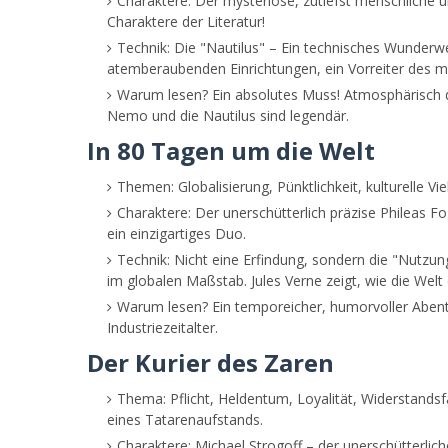
Charaktere: Der mysteriöse, zutiefst menschliche 
Charaktere der Literatur!
Technik: Die "Nautilus" – Ein technisches Wunderwer
atemberaubenden Einrichtungen, ein Vorreiter des m
Warum lesen? Ein absolutes Muss! Atmosphärisch di
Nemo und die Nautilus sind legendär.
In 80 Tagen um die Welt
Themen: Globalisierung, Pünktlichkeit, kulturelle Viel
Charaktere: Der unerschütterlich präzise Phileas Fo
ein einzigartiges Duo.
Technik: Nicht eine Erfindung, sondern die "Nutz
im globalen Maßstab. Jules Verne zeigt, wie die We
Warum lesen? Ein temporeicher, humorvoller Abente
Industriezeitalter.
Der Kurier des Zaren
Thema: Pflicht, Heldentum, Loyalität, Widerstandsfä
eines Tatarenaufstands.
Charaktere: Michael Strogoff – der unerschütterlich