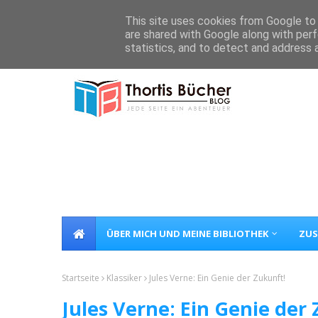
Home
Über Mich
Kontakt
This site uses cookies from Google to d
are shared with Google along with perf
statistics, and to detect and address 
ÜBER MICH UND MEINE BIBLIOTHEK
ZUS
Startseite
Klassiker
Jules Verne: Ein Genie der Zukunft!
Jules Verne: Ein Genie der