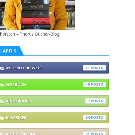
horsten – Thortis Bücher-Blog
LABELS
#SHERLOCKSWELT
11
HÖRBUCH
40
KINDERBUCH
7
KLASSIKER
64
RUND UMS BUCH
71