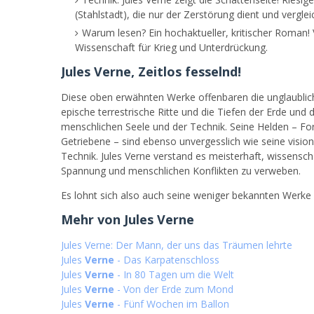
(Stahlstadt), die nur der Zerstörung dient und vergleic
Warum lesen? Ein hochaktueller, kritischer Roman!
Wissenschaft für Krieg und Unterdrückung.
Jules Verne, Zeitlos fesselnd!
Diese oben erwähnten Werke offenbaren die unglaublich
epische terrestrische Ritte und die Tiefen der Erde un
menschlichen Seele und der Technik. Seine Helden – Fors
Getriebene – sind ebenso unvergesslich wie seine visi
Technik. Jules Verne verstand es meisterhaft, wissens
Spannung und menschlichen Konflikten zu verweben.
Es lohnt sich also auch seine weniger bekannten Werke 
Mehr von Jules Verne
Jules Verne: Der Mann, der uns das Träumen lehrte
Jules
Verne
- Das Karpatenschloss
Jules
Verne
- In 80 Tagen um die Welt
Jules
Verne
- Von der Erde zum Mond
Jules
Verne
- Fünf Wochen im Ballon