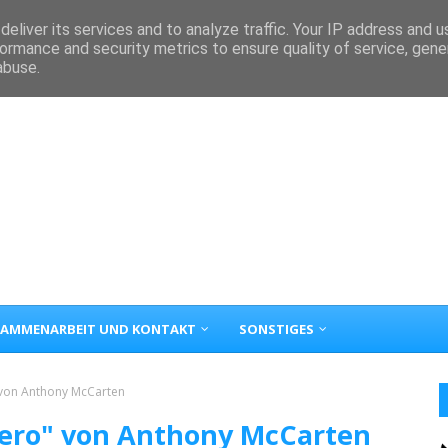
eliver its services and to analyze traffic. Your IP address and 
ormance and security metrics to ensure quality of service, gen
abuse.
AMMENARBEIT UND KONTAKT
SONSTIGES
 von Anthony McCarten
Zero" von Anthony McCarten