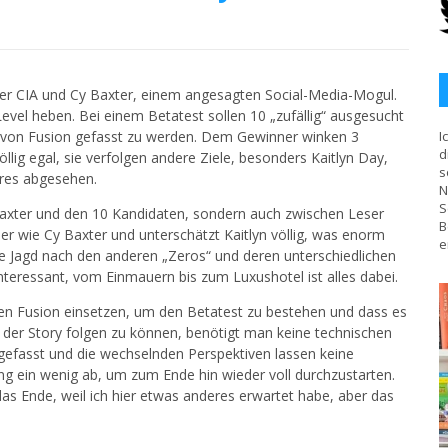
er CIA und Cy Baxter, einem angesagten Social-Media-Mogul.
evel heben. Bei einem Betatest sollen 10 „zufällig“ ausgesucht
 von Fusion gefasst zu werden. Dem Gewinner winken 3
I
d
öllig egal, sie verfolgen andere Ziele, besonders Kaitlyn Day,
s
eres abgesehen.
N
S
Baxter und den 10 Kandidaten, sondern auch zwischen Leser
B
r wie Cy Baxter und unterschätzt Kaitlyn völlig, was enorm
e
e Jagd nach den anderen „Zeros“ und deren unterschiedlichen
teressant, vom Einmauern bis zum Luxushotel ist alles dabei.
ten Fusion einsetzen, um den Betatest zu bestehen und dass es
um der Story folgen zu können, benötigt man keine technischen
z gefasst und die wechselnden Perspektiven lassen keine
ng ein wenig ab, um zum Ende hin wieder voll durchzustarten.
s Ende, weil ich hier etwas anderes erwartet habe, aber das