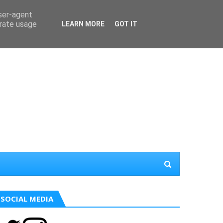
user-agent
erate usage
LEARN MORE
GOT IT
SOCIAL MEDIA