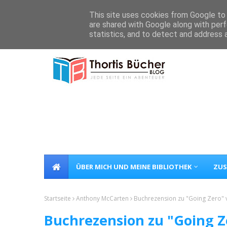
Home
Über Mich
Kontakt
This site uses cookies from Google to d
are shared with Google along with perf
statistics, and to detect and address 
ÜBER MICH UND MEINE BIBLIOTHEK
ZUS
Startseite
Anthony McCarten
Buchrezension zu "Going Zero"
Buchrezension zu "Going 