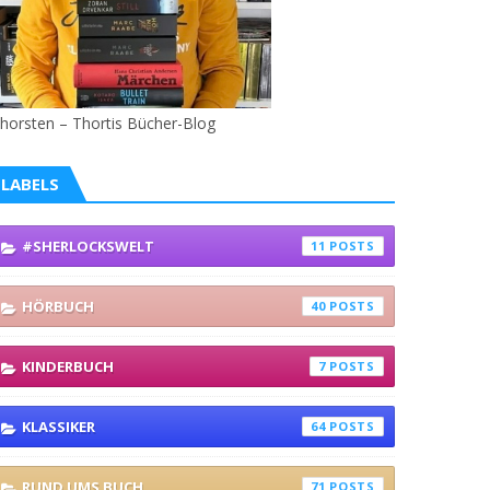
horsten – Thortis Bücher-Blog
LABELS
#SHERLOCKSWELT
11
HÖRBUCH
40
KINDERBUCH
7
KLASSIKER
64
RUND UMS BUCH
71