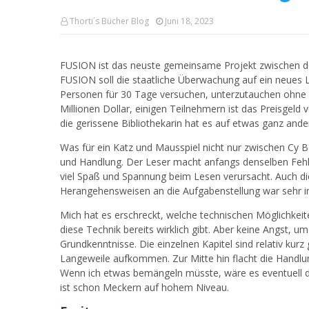
Thorti´s Bücher Blog
Juni 18, 2023
FUSION ist das neuste gemeinsame Projekt zwischen d
FUSION soll die staatliche Überwachung auf ein neues L
Personen für 30 Tage versuchen, unterzutauchen ohne
Millionen Dollar, einigen Teilnehmern ist das Preisgeld v
die gerissene Bibliothekarin hat es auf etwas ganz and
Was für ein Katz und Mausspiel nicht nur zwischen Cy 
und Handlung. Der Leser macht anfangs denselben Fehle
viel Spaß und Spannung beim Lesen verursacht. Auch di
Herangehensweisen an die Aufgabenstellung war sehr in
Mich hat es erschreckt, welche technischen Möglichkei
diese Technik bereits wirklich gibt. Aber keine Angst, 
Grundkenntnisse. Die einzelnen Kapitel sind relativ kur
Langeweile aufkommen. Zur Mitte hin flacht die Handlu
Wenn ich etwas bemängeln müsste, wäre es eventuell da
ist schon Meckern auf hohem Niveau.