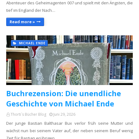
Abenteuer des Geheimagenten 007 und spielt mit den Ängsten, die
tief im England der Nach…
Read more »
MICHAEL ENDE
Buchrezension: Die unendliche
Geschichte von Michael Ende
Thorti´s Bücher Blog
Juni 29, 2026
Der junge Bastian Balthasar Bux verlor früh seine Mutter und
wächst nun bei seinem Vater auf, der neben seinem Beruf wenig
Zeit für Bastian erübrigen…