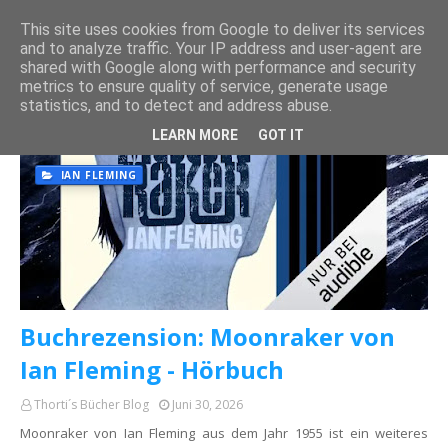
This site uses cookies from Google to deliver its services
and to analyze traffic. Your IP address and user-agent are
shared with Google along with performance and security
metrics to ensure quality of service, generate usage
statistics, and to detect and address abuse.
Es werden Posts vom Juni, 2026 angezeigt.
Alle anzeigen
LEARN MORE
GOT IT
IAN FLEMING
Buchrezension: Moonraker von
Ian Fleming - Hörbuch
Thorti´s Bücher Blog
Juni 30, 2026
Moonraker von Ian Fleming aus dem Jahr 1955 ist ein weiteres