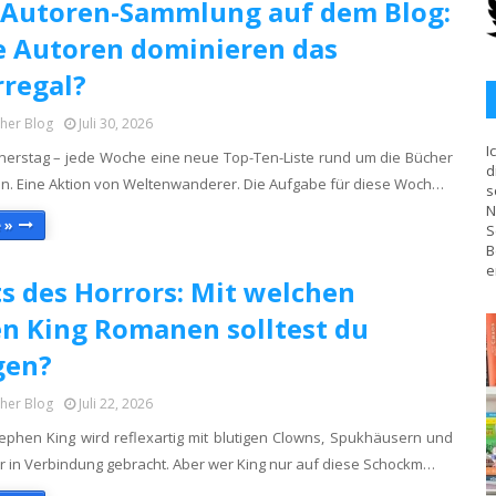
 Autoren-Sammlung auf dem Blog:
 Autoren dominieren das
regal?
cher Blog
Juli 30, 2026
I
erstag – jede Woche eine neue Top-Ten-Liste rund um die Bücher
d
n. Eine Aktion von Weltenwanderer. ​Die Aufgabe für diese Woch…
s
N
 »
S
B
e
ts des Horrors: Mit welchen
n King Romanen solltest du
gen?
cher Blog
Juli 22, 2026
phen King wird reflexartig mit blutigen Clowns, Spukhäusern und
r in Verbindung gebracht. Aber wer King nur auf diese Schockm…