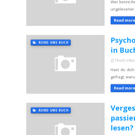
Wer kennt ih
ungelesener 
Read more
Psycho
RUND UMS BUCH
in Buc
Thorti´s Bü
Hast du dich 
gefragt, waru
Read more
Verges
RUND UMS BUCH
passie
lesen?