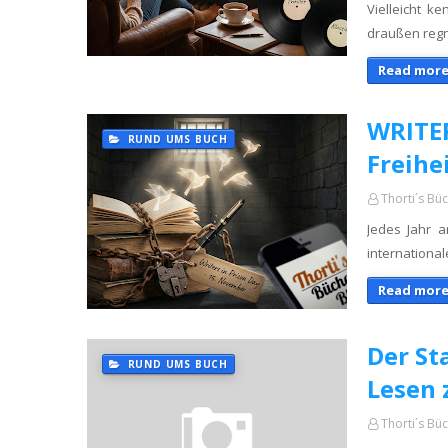
Vielleicht k
draußen regn
Read more
WRITER
RUND UMS BUCH
Freihe
Thorti´s Bü
Jedes Jahr a
internationa
Read more
Der St
RUND UMS BUCH
Lesen
Thorti´s Bü