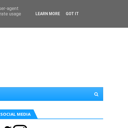
user-agent
erate usage
LEARN MORE
GOT IT
SOCIAL MEDIA