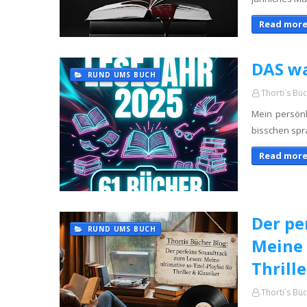
Read more
DAS wa
RUND UMS BUCH
Thorti´s Bü
Mein persönl
bisschen spra
Read more
Der pe
RUND UMS BUCH
Meine 
Thrill
Thorti´s Bü