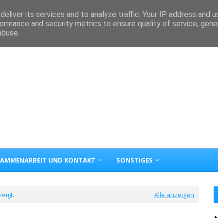
eliver its services and to analyze traffic. Your IP address and 
ormance and security metrics to ensure quality of service, gen
abuse.
AMMENARBEIT UND KONTAKT
SONSTIGES
eigt.
Alle anzeigen