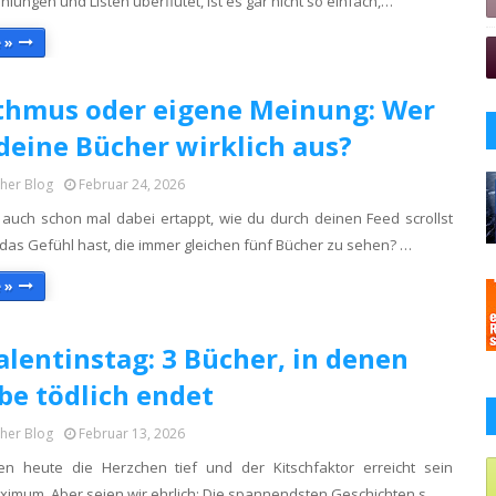
ungen und Listen überflutet, ist es gar nicht so einfach,…
 »
thmus oder eigene Meinung: Wer
deine Bücher wirklich aus?
cher Blog
Februar 24, 2026
 auch schon mal dabei ertappt, wie du durch deinen Feed scrollst
 das Gefühl hast, die immer gleichen fünf Bücher zu sehen? …
 »
Valentinstag: 3 Bücher, in denen
ebe tödlich endet
cher Blog
Februar 13, 2026
gen heute die Herzchen tief und der Kitschfaktor erreicht sein
aximum. Aber seien wir ehrlich: Die spannendsten Geschichten s…