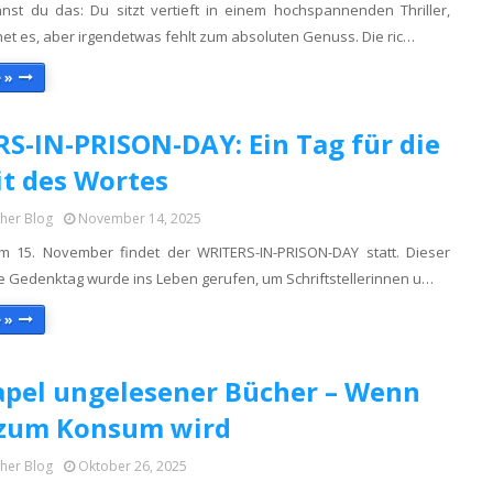
ennst du das: Du sitzt vertieft in einem hochspannenden Thriller,
et es, aber irgendetwas fehlt zum absoluten Genuss. Die ric…
 »
S-IN-PRISON-DAY: Ein Tag für die
it des Wortes
cher Blog
November 14, 2025
m 15. November findet der WRITERS-IN-PRISON-DAY statt. Dieser
le Gedenktag wurde ins Leben gerufen, um Schriftstellerinnen u…
 »
apel ungelesener Bücher – Wenn
 zum Konsum wird
cher Blog
Oktober 26, 2025