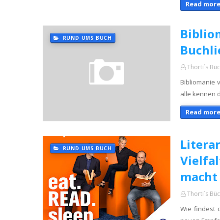
Read more
Bibliom
RUND UMS BUCH
Buchli
Thorti´s Bü
Bibliomanie v
alle kennen 
Read more
Litera
RUND UMS BUCH
Vielfa
macht
Thorti´s Bü
Wie findest 