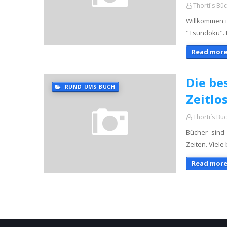
Thorti´s Bü
Willkommen i
"Tsundoku". 
Read more
Die be
RUND UMS BUCH
Zeitlo
Thorti´s Bü
Bücher sind 
Zeiten. Viel
Read more