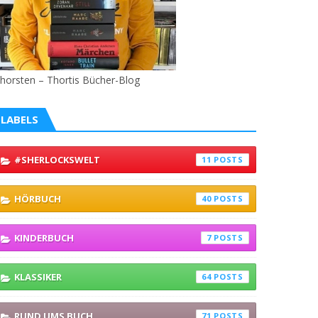
horsten – Thortis Bücher-Blog
LABELS
#SHERLOCKSWELT
11
HÖRBUCH
40
KINDERBUCH
7
KLASSIKER
64
RUND UMS BUCH
71