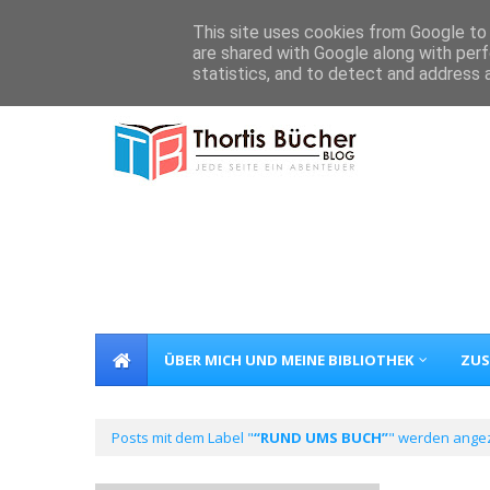
Home
Über Mich
Kontakt
This site uses cookies from Google to d
are shared with Google along with perf
statistics, and to detect and address 
ÜBER MICH UND MEINE BIBLIOTHEK
ZUS
Posts mit dem Label "
RUND UMS BUCH
" werden angez