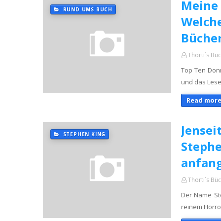
Meine
RUND UMS BUCH
Welche
Bücher
Thorti´s Bü
Top Ten Donn
und das Lese
Read more
Jensei
STEPHEN KING
Stephe
anfan
Thorti´s Bü
Der Name Ste
reinem Horro