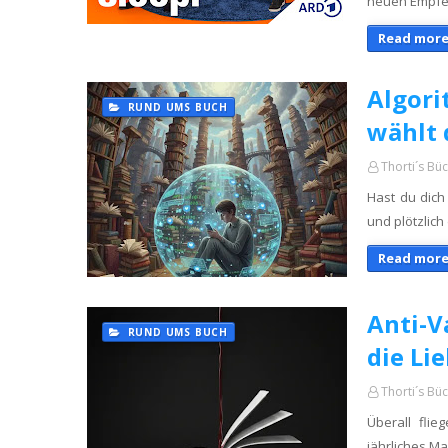
neuen Empfehl
Read more
Algori
RUND UMS BUCH
wählt 
Thorti´s Bü
Hast du dich
und plötzlich
Read more
​Anti-
RUND UMS BUCH
die Li
Thorti´s Bü
Überall flie
jährliches M