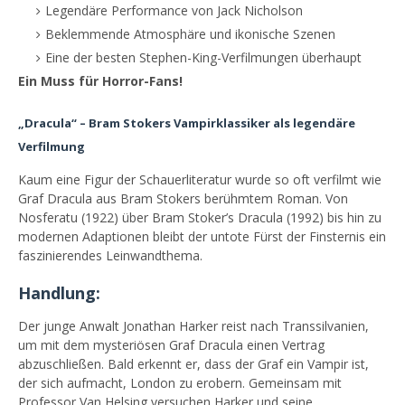
Legendäre Performance von Jack Nicholson
Beklemmende Atmosphäre und ikonische Szenen
Eine der besten Stephen-King-Verfilmungen überhaupt
Ein Muss für Horror-Fans!
„Dracula“ – Bram Stokers Vampirklassiker als legendäre
Verfilmung
Kaum eine Figur der Schauerliteratur wurde so oft verfilmt wie
Graf Dracula aus Bram Stokers berühmtem Roman. Von
Nosferatu (1922) über Bram Stoker’s Dracula (1992) bis hin zu
modernen Adaptionen bleibt der untote Fürst der Finsternis ein
faszinierendes Leinwandthema.
Handlung:
Der junge Anwalt Jonathan Harker reist nach Transsilvanien,
um mit dem mysteriösen Graf Dracula einen Vertrag
abzuschließen. Bald erkennt er, dass der Graf ein Vampir ist,
der sich aufmacht, London zu erobern. Gemeinsam mit
Professor Van Helsing versuchen Harker und seine