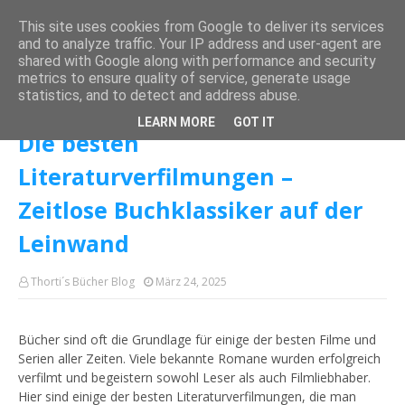
This site uses cookies from Google to deliver its services
and to analyze traffic. Your IP address and user-agent are
shared with Google along with performance and security
metrics to ensure quality of service, generate usage
Startseite
Rund ums Buch
Die besten Literaturverfilmungen – Zeitlose
statistics, and to detect and address abuse.
Buchklassiker auf der Leinwand
LEARN MORE
GOT IT
Die besten
Literaturverfilmungen –
Zeitlose Buchklassiker auf der
Leinwand
Thorti´s Bücher Blog
März 24, 2025
Bücher sind oft die Grundlage für einige der besten Filme und
Serien aller Zeiten. Viele bekannte Romane wurden erfolgreich
verfilmt und begeistern sowohl Leser als auch Filmliebhaber.
Hier sind einige der besten Literaturverfilmungen, die man