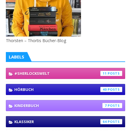
Thorsten – Thortis Bücher-Blog
LABELS
#SHERLOCKSWELT
11
HÖRBUCH
40
KINDERBUCH
7
KLASSIKER
64