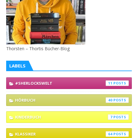
Thorsten – Thortis Bücher-Blog
LABELS
#SHERLOCKSWELT
11
HÖRBUCH
40
KINDERBUCH
7
KLASSIKER
64