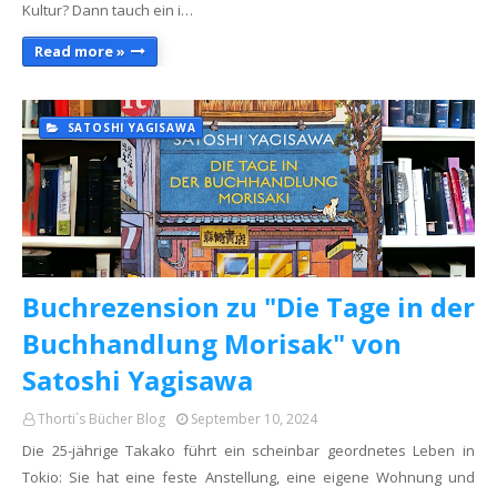
Kultur? Dann tauch ein i…
Read more »
SATOSHI YAGISAWA
Buchrezension zu "Die Tage in der
Buchhandlung Morisak" von
Satoshi Yagisawa
Thorti´s Bücher Blog
September 10, 2024
Die 25-jährige Takako führt ein scheinbar geordnetes Leben in
Tokio: Sie hat eine feste Anstellung, eine eigene Wohnung und