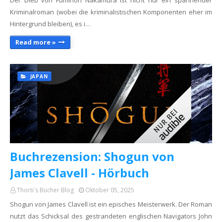
Der Dieb von Fuminori Nakamura ist nicht nur ein spannender
Kriminalroman (wobei die kriminalistischen Komponenten eher im
Hintergrund bleiben), es i…
Read more »
JAPAN
Buchrezension: Shogun von
James Clavell - Hörbuch
Thorti´s Bücher Blog
Oktober 05, 2025
Shogun von James Clavell ist ein episches Meisterwerk. Der Roman
nutzt das Schicksal des gestrandeten englischen Navigators John