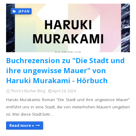
JAPAN
Buchrezension zu "Die Stadt und
ihre ungewisse Mauer" von
Haruki Murakami - Hörbuch
Thorti´s Bücher Blog
April 24, 2024
Haruki Murakamis Roman “Die Stadt und ihre ungewisse Mauer”
entführt uns in eine Stadt, die von meterhohen Mauern umgeben
ist. Wer diese Stadt betr…
Read more »