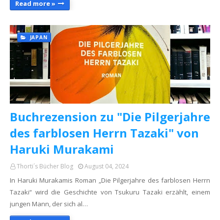
Read more »
JAPAN
Buchrezension zu "Die Pilgerjahre
des farblosen Herrn Tazaki" von
Haruki Murakami
Thorti´s Bücher Blog
August 04, 2024
In Haruki Murakamis Roman „Die Pilgerjahre des farblosen Herrn
Tazaki“ wird die Geschichte von Tsukuru Tazaki erzählt, einem
jungen Mann, der sich al…