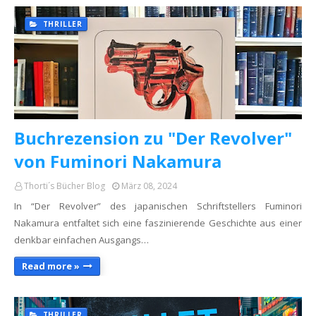
THRILLER
Buchrezension zu "Der Revolver"
von Fuminori Nakamura
Thorti´s Bücher Blog
März 08, 2024
In “Der Revolver” des japanischen Schriftstellers Fuminori
Nakamura entfaltet sich eine faszinierende Geschichte aus einer
denkbar einfachen Ausgangs…
Read more »
THRILLER