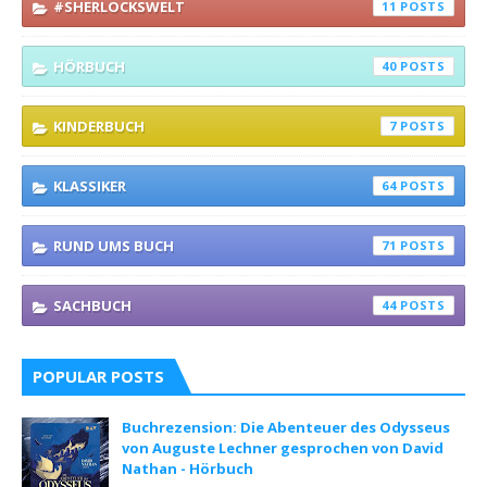
#SHERLOCKSWELT
11
HÖRBUCH
40
KINDERBUCH
7
KLASSIKER
64
RUND UMS BUCH
71
SACHBUCH
44
POPULAR POSTS
Buchrezension: Die Abenteuer des Odysseus
von Auguste Lechner gesprochen von David
Nathan - Hörbuch