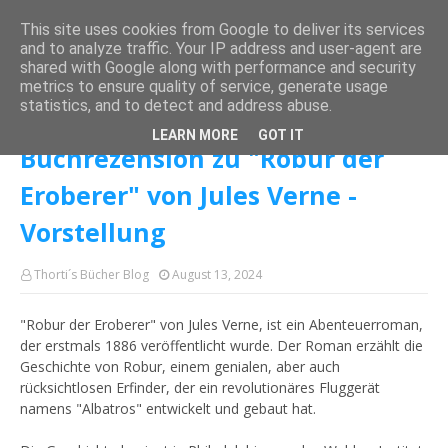
This site uses cookies from Google to deliver its services
and to analyze traffic. Your IP address and user-agent are
shared with Google along with performance and security
metrics to ensure quality of service, generate usage
Startseite
Jules Verne
Buchrezension zu "Robur der Eroberer" von
statistics, and to detect and address abuse.
Jules Verne - Vorstellung
LEARN MORE
GOT IT
Buchrezension zu "Robur der
Eroberer" von Jules Verne -
Vorstellung
Thorti´s Bücher Blog
August 13, 2024
"Robur der Eroberer" von Jules Verne, ist ein Abenteuerroman,
der erstmals 1886 veröffentlicht wurde. Der Roman erzählt die
Geschichte von Robur, einem genialen, aber auch
rücksichtlosen Erfinder, der ein revolutionäres Fluggerät
namens "Albatros" entwickelt und gebaut hat.