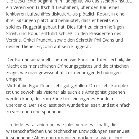
Die Geschichte beginnt in Philadelphia, wo das Weldon-Institut,
ein Verein von Luftschiff-Liebhabern, über den Bau eines
lenkbaren Luftschiffes diskutiert, als plötzlich Robur, in eine
ihrer Sitzungen platzt und behauptet, dass er bereits ein
solches Fluggerät gebaut hat. Dies führt zu einem heftigen
Streit, und Robur entführt schließlich den Präsidenten des
Vereins, Onkel Prudent, sowie den Sekretär Phil Evans und
dessen Diener Frycollin auf sein Fluggerät.
Der Roman behandelt Themen wie Fortschritt der Technik, die
Macht des menschlichen Erfindungsgeistes und die ethischen
Frage, wie man gewissenhaft mit neuartigen Erfindungen
umgeht.
Mir hat die Figur Robur sehr gut gefallen. Da er sehr komplex
ist und sowohl als Visionär als auch als Antagonist gesehen
werden kann, der zum Ende hin sein eigenes Handeln
überdenkt. Der Text lässt sich wunderbar lesen und ist einfach
zu verstehen und spannend.
Ich finde es faszinierend, wie Jules Verne es schafft, die
wissenschaftlichen und technischen Entwicklungen seiner Zeit
in spannende Abenteuerromane zu packen, so wie es ihm