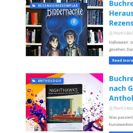
Buchre
REZENSIONSEXEMPLAR
Heraus
Rezen
Thorti´s Bü
Halloween i
gesehen. Das
Read more
Buchre
ANTHOLOGIE
nach G
Anthol
Thorti´s Bü
Was passiert
Kunstwerken 