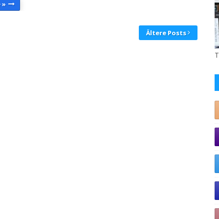
 »
Ältere Posts
T