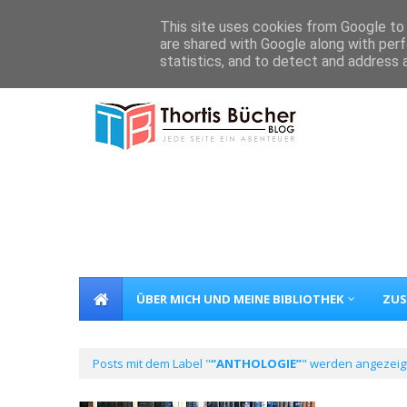
Home
Über Mich
Kontakt
This site uses cookies from Google to d
are shared with Google along with perf
statistics, and to detect and address 
ÜBER MICH UND MEINE BIBLIOTHEK
ZUS
Posts mit dem Label "
ANTHOLOGIE
" werden angezeigt