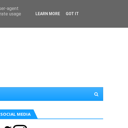
user-agent
erate usage
LEARN MORE
GOT IT
SOCIAL MEDIA