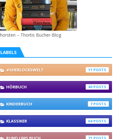
horsten – Thortis Bücher-Blog
LABELS
#SHERLOCKSWELT
11
HÖRBUCH
40
KINDERBUCH
7
KLASSIKER
64
RUND UMS BUCH
71