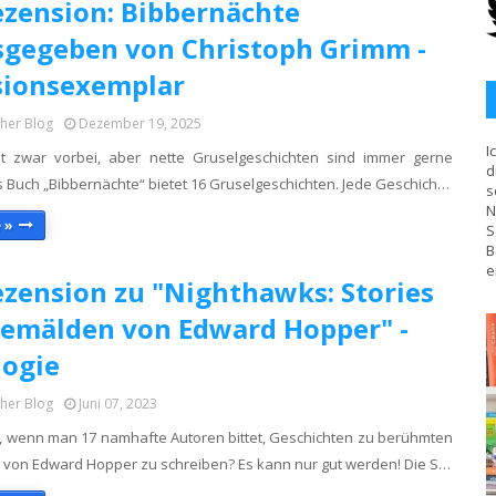
zension: Bibbernächte
gegeben von Christoph Grimm -
sionsexemplar
cher Blog
Dezember 19, 2025
I
st zwar vorbei, aber nette Gruselgeschichten sind immer gerne
d
 Buch „Bibbernächte“ bietet 16 Gruselgeschichten. Jede Geschich…
s
N
 »
S
B
e
zension zu "Nighthawks: Stories
emälden von Edward Hopper" -
ogie
cher Blog
Juni 07, 2023
, wenn man 17 namhafte Autoren bittet, Geschichten zu berühmten
von Edward Hopper zu schreiben? Es kann nur gut werden! Die S…