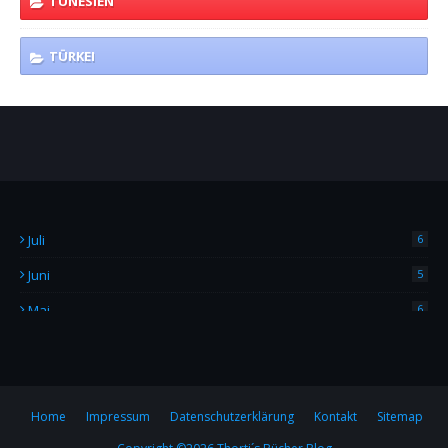
TUNESIEN
TÜRKEI
Juli
6
Juni
5
Mai
6
April
4
März
2
Februar
7
Home
Impressum
Datenschutzerklärung
Kontakt
Sitemap