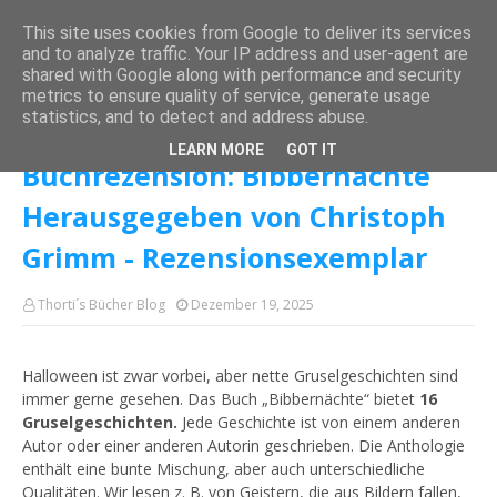
This site uses cookies from Google to deliver its services
and to analyze traffic. Your IP address and user-agent are
shared with Google along with performance and security
metrics to ensure quality of service, generate usage
Startseite
Rezensionsexemplar
Buchrezension: Bibbernächte
statistics, and to detect and address abuse.
Herausgegeben von Christoph Grimm - Rezensionsexemplar
LEARN MORE
GOT IT
Buchrezension: Bibbernächte
Herausgegeben von Christoph
Grimm - Rezensionsexemplar
Thorti´s Bücher Blog
Dezember 19, 2025
Halloween ist zwar vorbei, aber nette Gruselgeschichten sind
immer gerne gesehen. Das Buch „Bibbernächte“ bietet
16
Gruselgeschichten.
Jede Geschichte ist von einem anderen
Autor oder einer anderen Autorin geschrieben. Die Anthologie
enthält eine bunte Mischung, aber auch unterschiedliche
Qualitäten. Wir lesen z. B. von Geistern, die aus Bildern fallen,