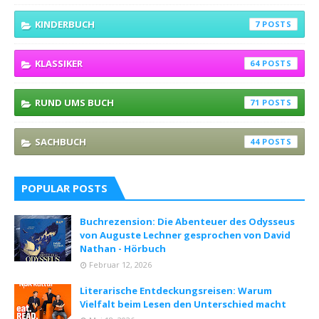
KINDERBUCH
7
KLASSIKER
64
RUND UMS BUCH
71
SACHBUCH
44
POPULAR POSTS
Buchrezension: Die Abenteuer des Odysseus
von Auguste Lechner gesprochen von David
Nathan - Hörbuch
Februar 12, 2026
Literarische Entdeckungsreisen: Warum
Vielfalt beim Lesen den Unterschied macht