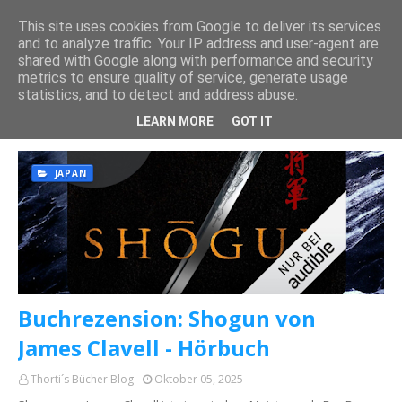
This site uses cookies from Google to deliver its services
and to analyze traffic. Your IP address and user-agent are
shared with Google along with performance and security
metrics to ensure quality of service, generate usage
statistics, and to detect and address abuse.
Posts mit dem Label "
JAMES CLAVELL
" werden angezeigt.
Alle anzeigen
LEARN MORE
GOT IT
JAPAN
Buchrezension: Shogun von
James Clavell - Hörbuch
Thorti´s Bücher Blog
Oktober 05, 2025