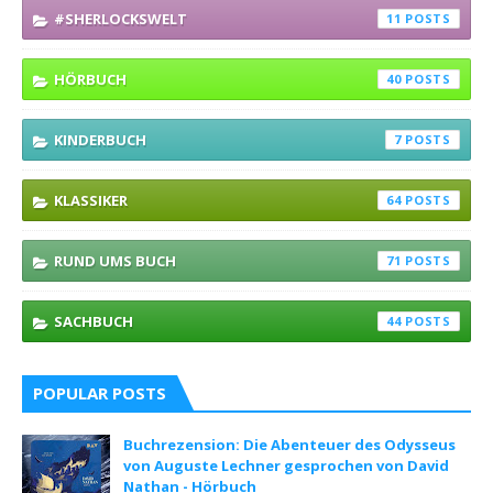
#SHERLOCKSWELT
11
HÖRBUCH
40
KINDERBUCH
7
KLASSIKER
64
RUND UMS BUCH
71
SACHBUCH
44
POPULAR POSTS
Buchrezension: Die Abenteuer des Odysseus
von Auguste Lechner gesprochen von David
Nathan - Hörbuch