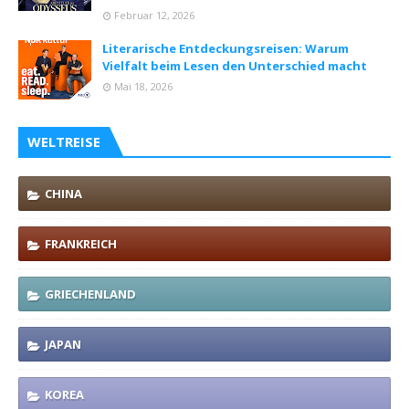
Februar 12, 2026
Literarische Entdeckungsreisen: Warum
Vielfalt beim Lesen den Unterschied macht
Mai 18, 2026
WELTREISE
CHINA
FRANKREICH
GRIECHENLAND
JAPAN
KOREA