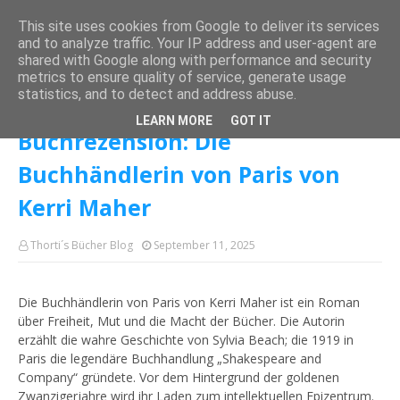
This site uses cookies from Google to deliver its services
and to analyze traffic. Your IP address and user-agent are
shared with Google along with performance and security
metrics to ensure quality of service, generate usage
Startseite
Kerri Maher
Buchrezension: Die Buchhändlerin von Paris
statistics, and to detect and address abuse.
von Kerri Maher
LEARN MORE
GOT IT
Buchrezension: Die
Buchhändlerin von Paris von
Kerri Maher
Thorti´s Bücher Blog
September 11, 2025
Die Buchhändlerin von Paris von Kerri Maher ist ein Roman
über Freiheit, Mut und die Macht der Bücher. Die Autorin
erzählt die wahre Geschichte von Sylvia Beach; die 1919 in
Paris die legendäre Buchhandlung „Shakespeare and
Company“ gründete. Vor dem Hintergrund der goldenen
Zwanzigerjahre wird ihr Laden zum intellektuellen Epizentrum.