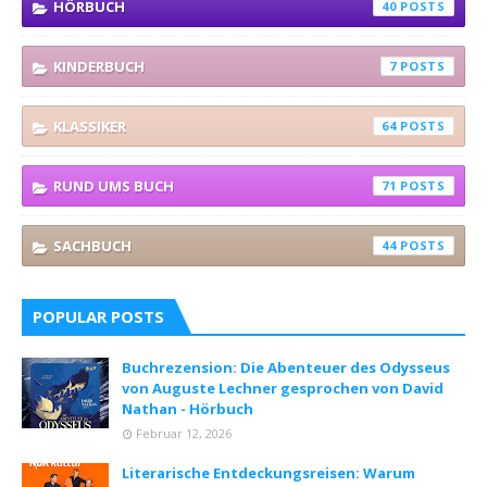
HÖRBUCH
40
KINDERBUCH
7
KLASSIKER
64
RUND UMS BUCH
71
SACHBUCH
44
POPULAR POSTS
Buchrezension: Die Abenteuer des Odysseus
von Auguste Lechner gesprochen von David
Nathan - Hörbuch
Februar 12, 2026
Literarische Entdeckungsreisen: Warum