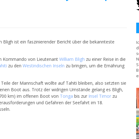
Bligh ist ein faszinierender Bericht über die bekannteste
I
d
s
 dem Kommando von Lieutenant
William Bligh
zu einer Reise in die
N
S
hiti
zu den
Westindischen Inseln
zu bringen, um die Ernährung
B
e
eile der Mannschaft wollte auf Tahiti bleiben, also setzten sie
fenen Boot aus. Trotz der widrigen Umstände gelang es Bligh,
6700 km) im offenen Boot von
Tonga
bis zur
Insel Timor
zu
 Herausforderungen und Gefahren der Seefahrt im 18.
sseln.