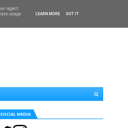
user-agent
erate usage
LEARN MORE
GOT IT
SOCIAL MEDIA