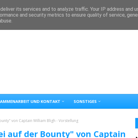
eliver its services and to analyze traffic. Your IP address and 
ormance and security metrics to ensure quality of service, gen
abuse.
AMMENARBEIT UND KONTAKT
SONSTIGES
unty" von Captain William Bligh - Vorstellung
i auf der Bounty" von Captain