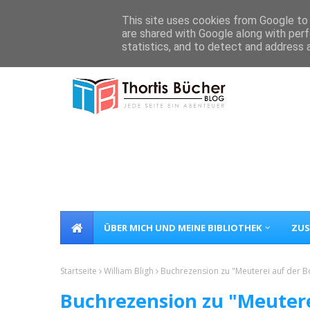
Home
Über Mich
Kontakt
This site uses cookies from Google to d
are shared with Google along with perf
statistics, and to detect and address 
ÜBER MICH UND MEINE BIBLIOTHEK
ZUS
Startseite
William Bligh
Buchrezension zu "Meuterei auf der Bo
Buchrezension zu "Meutere