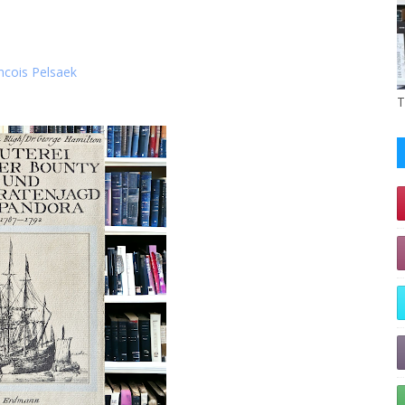
ncois Pelsaek
T