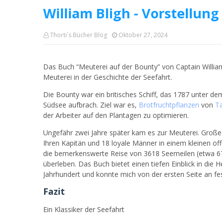
William Bligh - Vorstellung
Thorti´s Bücher Blog
Oktober 27, 2024
Das Buch “Meuterei auf der Bounty” von Captain William 
Meuterei in der Geschichte der Seefahrt.
Die Bounty war ein britisches Schiff, das 1787 unter
Südsee aufbrach. Ziel war es,
Brotfruchtpflanzen
von
Ta
der Arbeiter auf den Plantagen zu optimieren.
Ungefähr zwei Jahre später kam es zur Meuterei. Große T
Ihren Kapitän und 18 loyale Männer in einem kleinen of
die bemerkenswerte Reise von 3618 Seemeilen (etwa 
überleben. Das Buch bietet einen tiefen Einblick in die
Jahrhundert und konnte mich von der ersten Seite an fe
Fazit
Ein Klassiker der Seefahrt