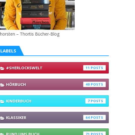
horsten – Thortis Bücher-Blog
LABELS
#SHERLOCKSWELT
11
HÖRBUCH
40
KINDERBUCH
7
KLASSIKER
64
RUND UMS BUCH
71