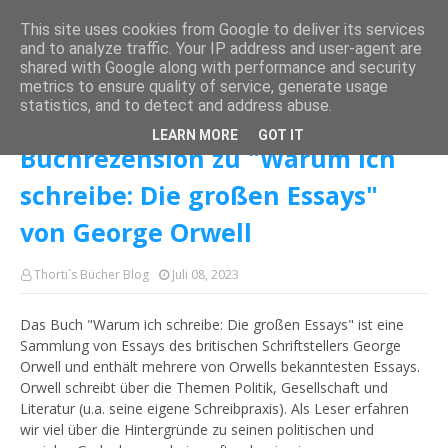
This site uses cookies from Google to deliver its services
and to analyze traffic. Your IP address and user-agent are
shared with Google along with performance and security
metrics to ensure quality of service, generate usage
Startseite
George Orwell
Buchrezension zu "Warum ich schreibe: Die
statistics, and to detect and address abuse.
großen Essays" von George Orwell
LEARN MORE
GOT IT
Buchrezension zu "Warum ich
schreibe: Die großen Essays"
von George Orwell
Thorti´s Bücher Blog
Juli 08, 2023
Das Buch "Warum ich schreibe: Die großen Essays" ist eine
Sammlung von Essays des britischen Schriftstellers George
Orwell und enthält mehrere von Orwells bekanntesten Essays.
Orwell schreibt über die Themen Politik, Gesellschaft und
Literatur (u.a. seine eigene Schreibpraxis). Als Leser erfahren
wir viel über die Hintergründe zu seinen politischen und