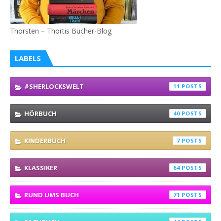
Thorsten – Thortis Bücher-Blog
LABELS
#SHERLOCKSWELT
11
HÖRBUCH
40
KINDERBUCH
7
KLASSIKER
64
RUND UMS BUCH
71