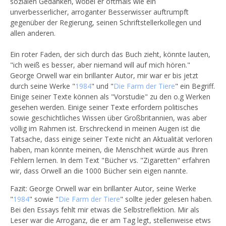
sozialen Gedanken, wobei er oftmals wie ein
unverbesserlicher, arroganter Besserwisser auftrumpft
gegenüber der Regierung, seinen Schriftstellerkollegen und
allen anderen.
Ein roter Faden, der sich durch das Buch zieht, könnte lauten,
"ich weiß es besser, aber niemand will auf mich hören."
George Orwell war ein brillanter Autor, mir war er bis jetzt
durch seine Werke "
1984
" und "
Die Farm der Tiere
" ein Begriff.
Einige seiner Texte können als "Vorstudie" zu den o.g Werken
gesehen werden. Einige seiner Texte erfordern politisches
sowie geschichtliches Wissen über Großbritannien, was aber
völlig im Rahmen ist. Erschreckend in meinen Augen ist die
Tatsache, dass einige seiner Texte nicht an Aktualität verloren
haben, man könnte meinen, die Menschheit würde aus Ihren
Fehlern lernen. In dem Text "Bücher vs. "Zigaretten" erfahren
wir, dass Orwell an die 1000 Bücher sein eigen nannte.
Fazit: George Orwell war ein brillanter Autor, seine Werke
"
1984
" sowie "
Die Farm der Tiere
" sollte jeder gelesen haben.
Bei den Essays fehlt mir etwas die Selbstreflektion. Mir als
Leser war die Arroganz, die er am Tag legt, stellenweise etws