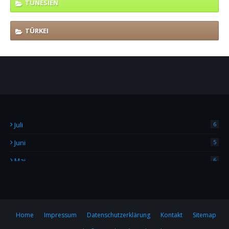
TUNESIEN
TÜRKEI
Juli
6
Juni
5
Mai
6
April
4
März
2
Februar
7
Home
Impressum
Datenschutzerklärung
Kontakt
Sitemap