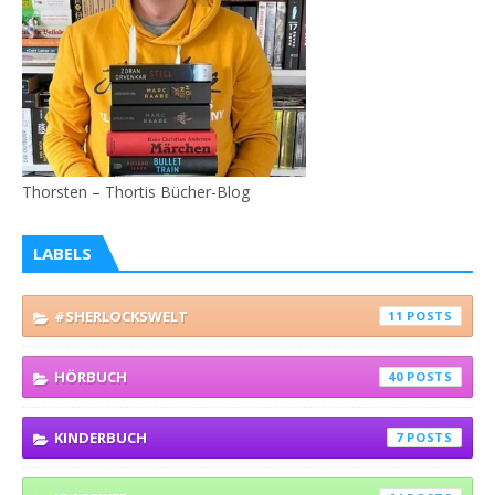
Thorsten – Thortis Bücher-Blog
LABELS
#SHERLOCKSWELT
11
HÖRBUCH
40
KINDERBUCH
7