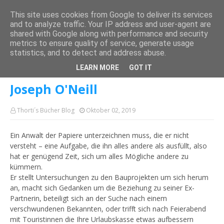
This site uses cookies from Google to deliver its services
and to analyze traffic. Your IP address and user-agent are
shared with Google along with performance and security
metrics to ensure quality of service, generate usage
Startseite
Roman
Kurzrezension "Der Hund "von Joseph O'Neill
statistics, and to detect and address abuse.
Kurzrezension "Der Hund "von
LEARN MORE
GOT IT
Joseph O'Neill
Thorti´s Bücher Blog
Oktober 02, 2019
Ein Anwalt der Papiere unterzeichnen muss, die er nicht
versteht – eine Aufgabe, die ihn alles andere als ausfüllt, also
hat er genügend Zeit, sich um alles Mögliche andere zu
kümmern.
Er stellt Untersuchungen zu den Bauprojekten um sich herum
an, macht sich Gedanken um die Beziehung zu seiner Ex-
Partnerin, beteiligt sich an der Suche nach einem
verschwundenen Bekannten, oder trifft sich nach Feierabend
mit Touristinnen die Ihre Urlaubskasse etwas aufbessern