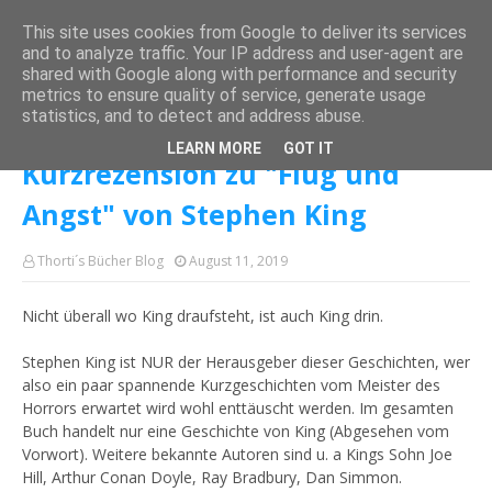
This site uses cookies from Google to deliver its services
and to analyze traffic. Your IP address and user-agent are
shared with Google along with performance and security
metrics to ensure quality of service, generate usage
Startseite
Castle Rock meets Derry
Kurzrezension zu "Flug und Angst"
statistics, and to detect and address abuse.
von Stephen King
LEARN MORE
GOT IT
Kurzrezension zu "Flug und
Angst" von Stephen King
Thorti´s Bücher Blog
August 11, 2019
Nicht überall wo King draufsteht, ist auch King drin.
Stephen King ist NUR der Herausgeber dieser Geschichten, wer
also ein paar spannende Kurzgeschichten vom Meister des
Horrors erwartet wird wohl enttäuscht werden. Im gesamten
Buch handelt nur eine Geschichte von King (Abgesehen vom
Vorwort). Weitere bekannte Autoren sind u. a Kings Sohn Joe
Hill, Arthur Conan Doyle, Ray Bradbury, Dan Simmon.