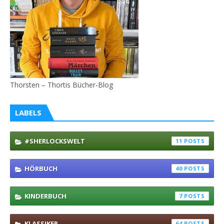
Thorsten – Thortis Bücher-Blog
LABELS
#SHERLOCKSWELT
11
HÖRBUCH
40
KINDERBUCH
7
KLASSIKER
64