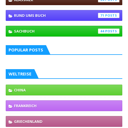
RUND UMS BUCH
71
SACHBUCH
44
POPULAR POSTS
WELTREISE
CHINA
FRANKREICH
GRIECHENLAND