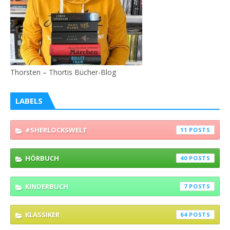
Thorsten – Thortis Bücher-Blog
LABELS
#SHERLOCKSWELT
11
HÖRBUCH
40
KINDERBUCH
7
KLASSIKER
64