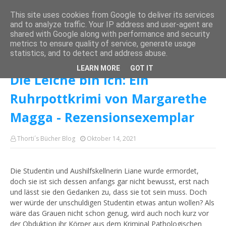
This site uses cookies from Google to deliver its services
and to analyze traffic. Your IP address and user-agent are
shared with Google along with performance and security
metrics to ensure quality of service, generate usage
Startseite
Rezensionsexemplar
Die Leiche bin ich: Ein Ruhrpottkrimi
statistics, and to detect and address abuse.
von Margarethe Magga - Rezensionsexemplar
LEARN MORE
GOT IT
Die Leiche bin ich: Ein
Ruhrpottkrimi von Margarethe
Magga - Rezensionsexemplar
Thorti´s Bücher Blog
Oktober 14, 2021
Die Studentin und Aushilfskellnerin Liane wurde ermordet,
doch sie ist sich dessen anfangs gar nicht bewusst, erst nach
und lässt sie den Gedanken zu, dass sie tot sein muss. Doch
wer würde der unschuldigen Studentin etwas antun wollen? Als
wäre das Grauen nicht schon genug, wird auch noch kurz vor
der Obduktion ihr Körper aus dem Kriminal Pathologischen