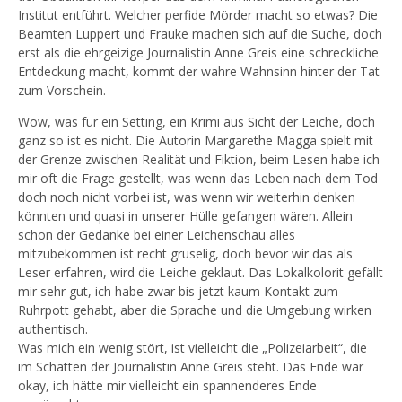
Institut entführt. Welcher perfide Mörder macht so etwas? Die
Beamten Luppert und Frauke machen sich auf die Suche, doch
erst als die ehrgeizige Journalistin Anne Greis eine schreckliche
Entdeckung macht, kommt der wahre Wahnsinn hinter der Tat
zum Vorschein.
Wow, was für ein Setting, ein Krimi aus Sicht der Leiche, doch
ganz so ist es nicht. Die Autorin Margarethe Magga spielt mit
der Grenze zwischen Realität und Fiktion, beim Lesen habe ich
mir oft die Frage gestellt, was wenn das Leben nach dem Tod
doch noch nicht vorbei ist, was wenn wir weiterhin denken
könnten und quasi in unserer Hülle gefangen wären. Allein
schon der Gedanke bei einer Leichenschau alles
mitzubekommen ist recht gruselig, doch bevor wir das als
Leser erfahren, wird die Leiche geklaut. Das Lokalkolorit gefällt
mir sehr gut, ich habe zwar bis jetzt kaum Kontakt zum
Ruhrpott gehabt, aber die Sprache und die Umgebung wirken
authentisch.
Was mich ein wenig stört, ist vielleicht die „Polizeiarbeit“, die
im Schatten der Journalistin Anne Greis steht. Das Ende war
okay, ich hätte mir vielleicht ein spannenderes Ende