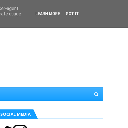
user-agent
erate usage
LEARN MORE
GOT IT
SOCIAL MEDIA