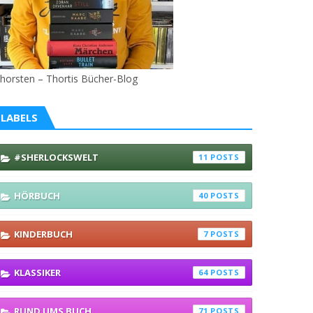
horsten – Thortis Bücher-Blog
LABELS
#SHERLOCKSWELT
11
HÖRBUCH
40
KINDERBUCH
7
KLASSIKER
64
RUND UMS BUCH
71