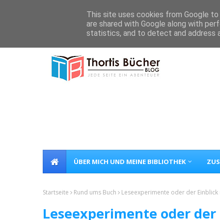
Home
Über Mich
Kontakt
This site uses cookies from Google to d
are shared with Google along with perf
statistics, and to detect and address 
ÜBER MICH UND MEINE BIBLIOTHEK
ZUS
Startseite
Rund ums Buch
Leseexperimente oder der Einblick
Leseexperimente oder der 