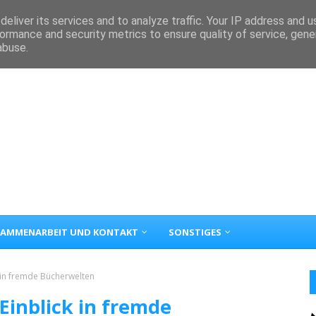
eliver its services and to analyze traffic. Your IP address and 
ormance and security metrics to ensure quality of service, gen
abuse.
AMMENARBEIT UND KONTAKT
SONSTIGES
 in fremde Bücherwelten
Einblick in fremde