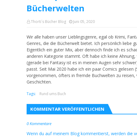
Bücherwelten
Thorti´s Bücher Blog
Juni 05, 2020
Wir alle haben unser Lieblingsgenre, egal ob Krimi, Fant
Genres, die die Bücherwelt bietet. Ich persönlich liebe g
Eigentlich ein guter Mix, aber dennoch finde ich es sch
anderen Kategorie stammt. Oft habe ich keine Ahnung, 
(gerade bei Fantasy ist es in meinen Augen sehr schw
passt. Seit Mai 2020 habe ich ein paar Comics gelesen (S
vorgenommen, öfters in fremde Buchwelten zu reisen, vie
Geschichten.
Tags:
Rund ums Buch
KOMMENTAR VERÖFFENTLICHEN
0 Kommentare
Wenn du auf meinem Blog kommentierst, werden die v