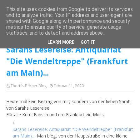
This site uses cookies from Google to deliver its services
and to analyze traffic. Your IP address and user-agent are
shared with Google along with performance and security
metrics to ensure quality of service, generate usage
Startseite
Krimi
Sarahs Lesereise: Antiquariat "Die Wendeltreppe"
statistics, and to detect and address abuse.
(Frankfurt am Main)...
LEARN MORE
GOT IT
Sarahs Lesereise: Antiquariat
"Die Wendeltreppe" (Frankfurt
am Main)...
Thorti´s Bücher Blog
Februar 11, 2020
Heute mal kein Beitrag von mir, sondern von der lieben Sarah
von Sarahs Lesereise.
Für alle Krimi Fans in und um Frankfurt ein Muss.
Sarahs Lesereise: Antiquariat "Die Wendeltreppe" (Frankfurt
am Main)...
: Man biegt von der Hauptstraße in eine kleine