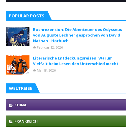
POPULAR POSTS
Buchrezension: Die Abenteuer des Odysseus
von Auguste Lechner gesprochen von David
Nathan - Hörbuch
Februar 12, 2026
Literarische Entdeckungsreisen: Warum
Vielfalt beim Lesen den Unterschied macht
Mai 18, 2026
WELTREISE
CHINA
FRANKREICH