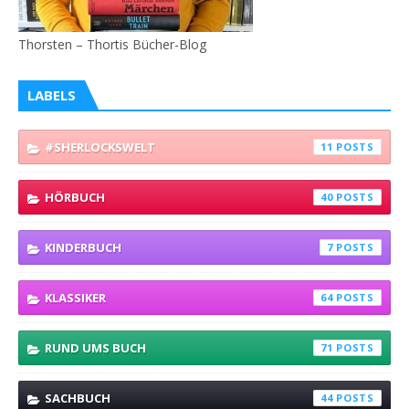
Thorsten – Thortis Bücher-Blog
LABELS
#SHERLOCKSWELT
11
HÖRBUCH
40
KINDERBUCH
7
KLASSIKER
64
RUND UMS BUCH
71
SACHBUCH
44