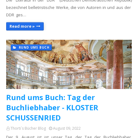
Die "Literatur in der DDR " (Deutschen Demokratischen Republik)
bezeichnet belletristische Werke, die von Autoren in und aus der
DDR ges…
Read more »
RUND UMS BUCH
Rund ums Buch: Tag der
Buchliebhaber - KLOSTER
SCHUSSENRIED
Thorti´s Bücher Blog
August 09, 2022
Der 9. August ist ist unser Tag, der Tag der Buchliebhaber.