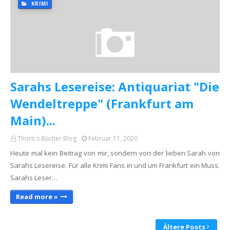
KRIMI
Sarahs Lesereise: Antiquariat "Die
Wendeltreppe" (Frankfurt am
Main)...
Thorti´s Bücher Blog
Februar 11, 2020
Heute mal kein Beitrag von mir, sondern von der lieben Sarah von
Sarahs Lesereise. Für alle Krimi Fans in und um Frankfurt ein Muss.
Sarahs Leser…
Read more »
Ältere Posts