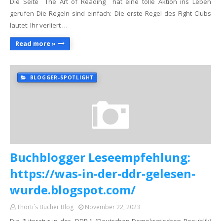
Die Seite The Art of Reading hat eine tolle Aktion ins Leben
gerufen Die Regeln sind einfach: Die erste Regel des Fight Clubs
lautet: Ihr verliert …
Read more »
BLOGGER-SPOTLIGHT
Buchblogger Leseempfehlung:
https://was-in-der-ddr-gelesen-
wurde.blogspot.com/
Thorti´s Bücher Blog
November 22, 2023