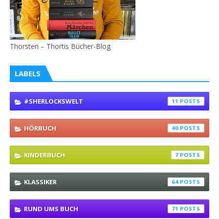
Thorsten – Thortis Bücher-Blog
LABELS
#SHERLOCKSWELT
11
HÖRBUCH
40
KINDERBUCH
7
KLASSIKER
64
RUND UMS BUCH
71