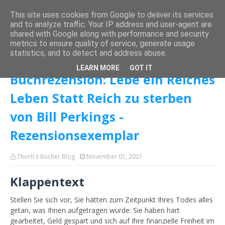
This site uses cookies from Google to deliver its services
and to analyze traffic. Your IP address and user-agent are
shared with Google along with performance and security
metrics to ensure quality of service, generate usage
Startseite
Sachbuch
Buchrezension: Lebe ein Reiches Leben Statt
statistics, and to detect and address abuse.
Reich zu sterben von Bill Perkings - Rezensionsexemplar
LEARN MORE
GOT IT
Buchrezension: Lebe ein Reiches
Leben Statt Reich zu sterben
von Bill Perkings -
Rezensionsexemplar
Thorti´s Bücher Blog
November 01, 2021
Klappentext
Stellen Sie sich vor, Sie hätten zum Zeitpunkt Ihres Todes alles
getan, was Ihnen aufgetragen wurde: Sie haben hart
gearbeitet, Geld gespart und sich auf Ihre finanzielle Freiheit im