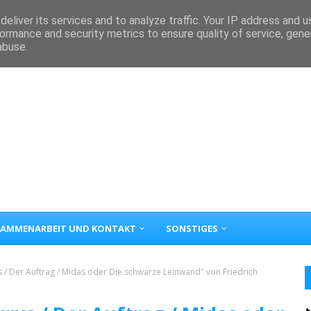
eliver its services and to analyze traffic. Your IP address and 
ormance and security metrics to ensure quality of service, gen
abuse.
AMMENARBEIT UND KONTAKT
SONSTIGES
 / Der Auftrag / Midas oder Die schwarze Leinwand" von Friedrich