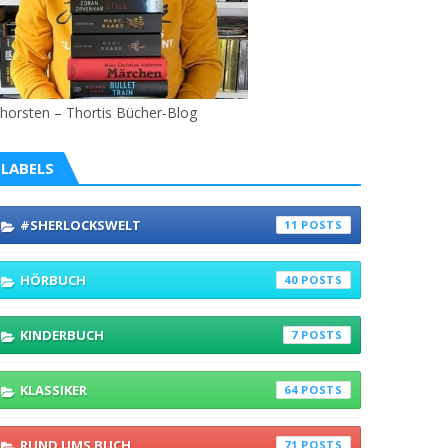
horsten – Thortis Bücher-Blog
LABELS
#SHERLOCKSWELT
11
HÖRBUCH
40
KINDERBUCH
7
KLASSIKER
64
RUND UMS BUCH
71