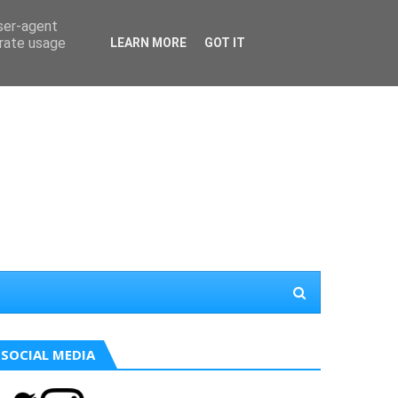
user-agent
erate usage
LEARN MORE
GOT IT
SOCIAL MEDIA