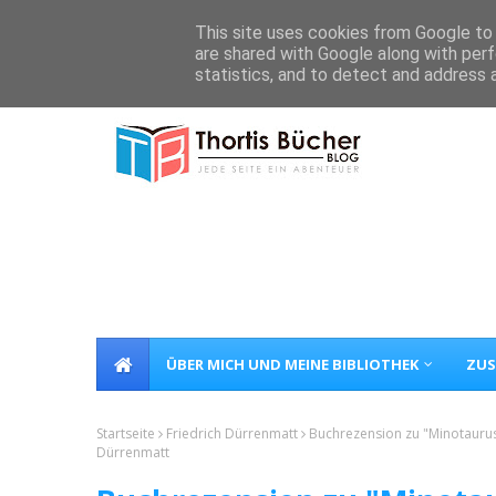
Home
Über Mich
Kontakt
This site uses cookies from Google to d
are shared with Google along with perf
statistics, and to detect and address 
ÜBER MICH UND MEINE BIBLIOTHEK
ZUS
Startseite
Friedrich Dürrenmatt
Buchrezension zu "Minotaurus
Dürrenmatt