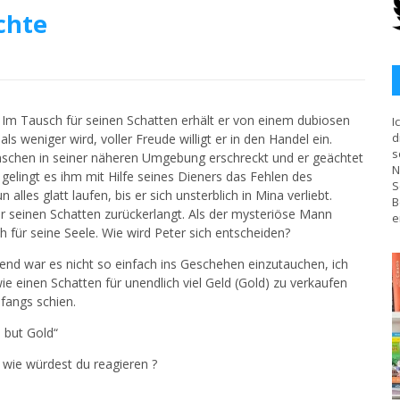
chte
Im Tausch für seinen Schatten erhält er von einem dubiosen
I
d
s weniger wird, voller Freude willigt er in den Handel ein.
s
nschen in seiner näheren Umgebung erschreckt und er geächtet
N
, gelingt es ihm mit Hilfe seines Dieners das Fehlen des
S
lles glatt laufen, bis er sich unsterblich in Mina verliebt.
B
ter seinen Schatten zurückerlangt. Als der mysteriöse Mann
e
ch für seine Seele. Wie wird Peter sich entscheiden?
nd war es nicht so einfach ins Geschehen einzutauchen, ich
ie einen Schatten für unendlich viel Geld (Gold) zu verkaufen
fangs schien.
d but Gold“
 wie würdest du reagieren ?