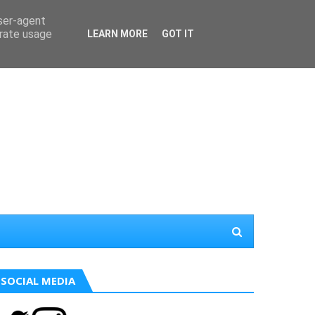
user-agent
erate usage
LEARN MORE
GOT IT
SOCIAL MEDIA