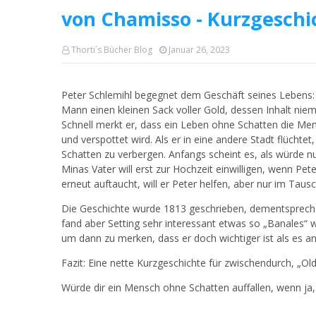
von Chamisso - Kurzgeschi
Thorti´s Bücher Blog
Januar 26, 2023
Peter Schlemihl begegnet dem Geschäft seines Lebens: 
Mann einen kleinen Sack voller Gold, dessen Inhalt niemal
Schnell merkt er, dass ein Leben ohne Schatten die Me
und verspottet wird. Als er in eine andere Stadt flüchtet
Schatten zu verbergen. Anfangs scheint es, als würde nun a
Minas Vater will erst zur Hochzeit einwilligen, wenn Pe
erneut auftaucht, will er Peter helfen, aber nur im Taus
Die Geschichte wurde 1813 geschrieben, dementspreche
fand aber Setting sehr interessant etwas so „Banales“ w
um dann zu merken, dass er doch wichtiger ist als es an
Fazit: Eine nette Kurzgeschichte für zwischendurch, „Ol
Würde dir ein Mensch ohne Schatten auffallen, wenn ja,