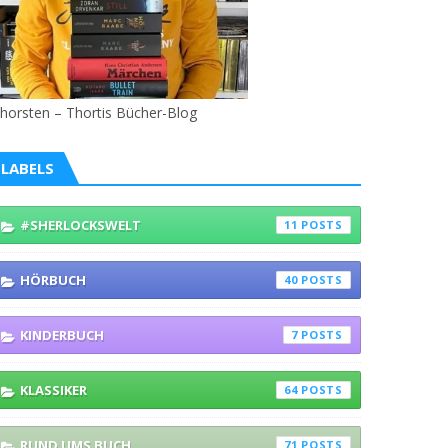
horsten – Thortis Bücher-Blog
LABELS
#SHERLOCKSWELT
11
HÖRBUCH
40
KINDERBUCH
7
KLASSIKER
64
RUND UMS BUCH
71