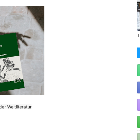
T
er Weltliteratur