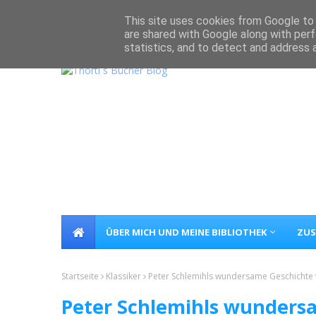
Home
Über Mich
Kontakt
This site uses cookies from Google to d
are shared with Google along with perf
statistics, and to detect and address 
ÜBER MICH UND MEINE BIBLIOTHEK
ZUS
Startseite
Klassiker
Peter Schlemihls wundersame Geschichte 
Peter Schlemihls wunders