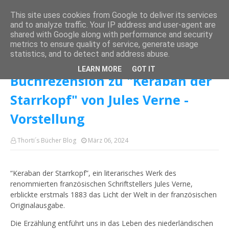
This site uses cookies from Google to deliver its services
and to analyze traffic. Your IP address and user-agent are
shared with Google along with performance and security
metrics to ensure quality of service, generate usage
Startseite
Türkei
Buchrezension zu "Keraban der Starrkopf" von Jules
statistics, and to detect and address abuse.
Verne - Vorstellung
LEARN MORE
GOT IT
Buchrezension zu "Keraban der
Starrkopf" von Jules Verne -
Vorstellung
Thorti´s Bücher Blog
März 06, 2024
“Keraban der Starrkopf”, ein literarisches Werk des
renommierten französischen Schriftstellers Jules Verne,
erblickte erstmals 1883 das Licht der Welt in der französischen
Originalausgabe.
Die Erzählung entführt uns in das Leben des niederländischen