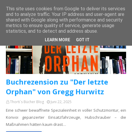
This site uses cookies from Google to deliver its services
and to analyze traffic. Your IP address and user-agent are
shared with Google along with performance and security
metrics to ensure quality of service, generate usage
statistics, and to detect and address abuse.
GREGG HURWITZ
LEARN MORE
GOT IT
Buchrezension zu "Der letzte
Orphan" von Gregg Hurwitz
Thorti´s Bücher Blog
Juni 22, 2025
Eine schwer bewaffnete Spezialeinheit in voller Schutzmontur, ein
Konvoi gepanzerter Einsatzfahrzeuge, Hubschrauber – die
Maßnahmen hätten kaum drast…