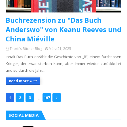
Buchrezension zu "Das Buch
Anderswo" von Keanu Reeves und
China Miéville
Thorti´s Bücher Blog
März 21, 2025
Inhalt Das Buch erzählt die Geschichte von „B“, einem furchtlosen
Krieger, der zwar sterben kann, aber immer wieder zurückkehrt
und so durch die Jahr…
Read more »
...
1
2
3
107
SOCIAL MEDIA