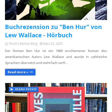
Buchrezension zu "Ben Hur" von
Lew Wallace - Hörbuch
Thorti´s Bücher Blog
März 22, 2025
Der Roman Ben Hur ist ein 1880 erschienener Roman des
amerikanischen Autors Lew Wallace und wurde in zahlreiche
Sprachen übersetzt und mehrfach verfi…
Read more »
KEANU REEVES