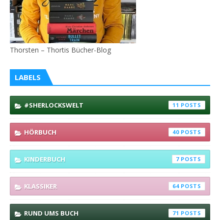
Thorsten – Thortis Bücher-Blog
LABELS
#SHERLOCKSWELT
11
HÖRBUCH
40
KINDERBUCH
7
KLASSIKER
64
RUND UMS BUCH
71