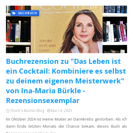
SACHBUCH
Buchrezension zu "Das Leben ist
ein Cocktail: Kombiniere es selbst
zu deinem eigenen Meisterwerk"
von Ina-Maria Bürkle -
Rezensionsexemplar
Thorti´s Bücher Blog
Mai 14, 2025
Im Oktober 2024 ist meine Mutter an Darmkrebs gestorben. Als ich
dann Ende letzten Monats die Chance bekam, dieses Buch als