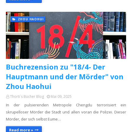
ZHOU HAOHUI
Buchrezension zu "18/4- Der
Hauptmann und der Mörder" von
Zhou Haohui
Thorti´s Bücher Blog
Mai 09, 2025
In der pulsierenden Metropole Chengdu terrorisiert ein
skrupelloser Mörder die Stadt und allen voran die Polizei. Dieser
Mörder, der sich selbst Eume…
Read more »