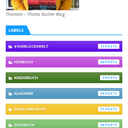
Thorsten – Thortis Bücher-Blog
LABELS
#SHERLOCKSWELT
11
HÖRBUCH
40
KINDERBUCH
7
KLASSIKER
64
RUND UMS BUCH
71
SACHBUCH
44