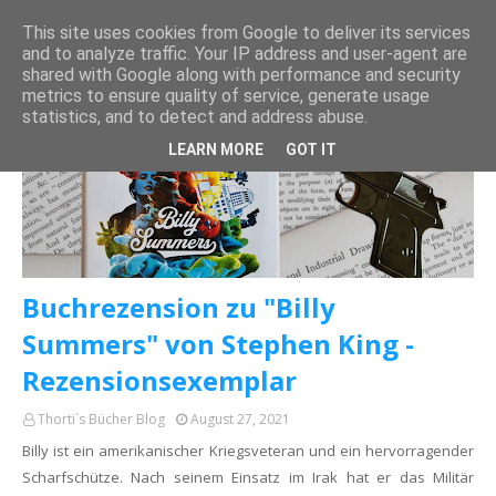
This site uses cookies from Google to deliver its services
and to analyze traffic. Your IP address and user-agent are
shared with Google along with performance and security
metrics to ensure quality of service, generate usage
statistics, and to detect and address abuse.
STEPHEN KING
LEARN MORE
GOT IT
Buchrezension zu "Billy
Summers" von Stephen King -
Rezensionsexemplar
Thorti´s Bücher Blog
August 27, 2021
Billy ist ein amerikanischer Kriegsveteran und ein hervorragender
Scharfschütze. Nach seinem Einsatz im Irak hat er das Militär