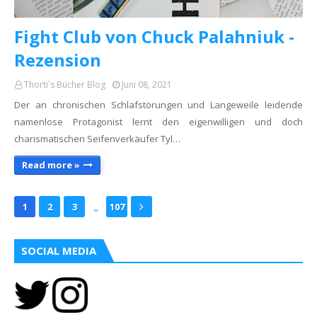
Fight Club von Chuck Palahniuk -
Rezension
Thorti´s Bücher Blog
Juni 08, 2021
Der an chronischen Schlafstörungen und Langeweile leidende
namenlose Protagonist lernt den eigenwilligen und doch
charismatischen Seifenverkäufer Tyl…
Read more »
...
1
2
3
107
SOCIAL MEDIA