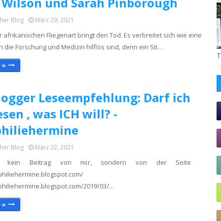
l Wilson und Sarah Pinborough
cher Blog
März 29, 2021
r afrikanischen Fliegenart bringt den Tod. Es verbreitet sich wie eine
die Forschung und Medizin hilflos sind, denn ein Sti…
T
 »
ogger Leseempfehlung: Darf ich
esen , was ICH will? -
philiehermine
cher Blog
März 22, 2021
l kein Beitrag von mir, sondern von der Seite
//bibliophiliehermine.blogspot.com/
iophiliehermine.blogspot.com/2019/03/…
 »