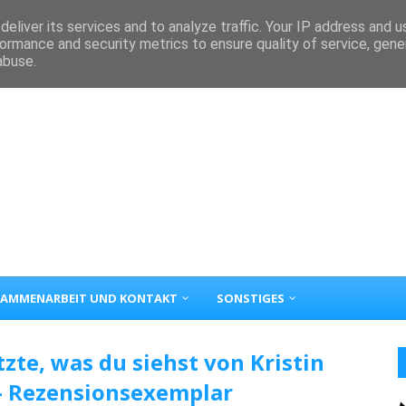
eliver its services and to analyze traffic. Your IP address and 
ormance and security metrics to ensure quality of service, gen
abuse.
AMMENARBEIT UND KONTAKT
SONSTIGES
tzte, was du siehst von Kristin
- Rezensionsexemplar