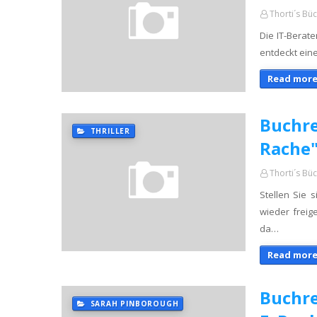
Thorti´s Bü
Die IT-Berat
entdeckt eine
Read more
Buchre
THRILLER
Rache"
Thorti´s Bü
Stellen Sie
wieder freig
da…
Read more
Buchre
SARAH PINBOROUGH