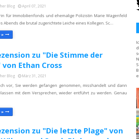
cher Blog
April 07, 2021
erin für Immobilienfonds und ehemalige Polizistin Marie Wagenfeld
s Abends die brutal zugerichtete Leiche eines Kollegen. Sc…
 »
I
d
zension zu "Die Stimme der
s
N
 von Ethan Cross
S
B
e
cher Blog
März 31, 2021
 sich vor, Sie werden gefangen genommen, misshandelt und dann
elassen mit dem Versprechen, wieder entführt zu werden. Genau
 »
zension zu "Die letzte Plage" von