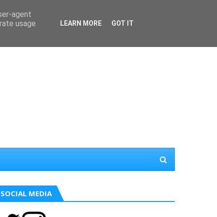
user-agent
erate usage
LEARN MORE
GOT IT
SOCIAL MEDIA