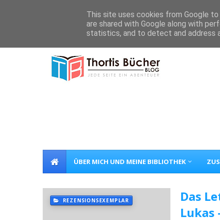
Home
Über Mich
Kontakt
This site uses cookies from Google to d
are shared with Google along with perf
statistics, and to detect and address 
ÜBER MICH UND MEINE BIBLIOTHEK
ZUS
Das Le
REZENSIONSEXEMPLAR
Lukas 