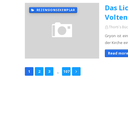
Das Li
REZENSIONSEXEMPLAR
Volten
Thorti´s Bü
Gryon ist ei
der Kirche e
Read more
...
1
2
3
107