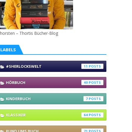
horsten – Thortis Bücher-Blog
LABELS
#SHERLOCKSWELT
11
HÖRBUCH
40
KINDERBUCH
7
KLASSIKER
64
RUND UMS BUCH
71