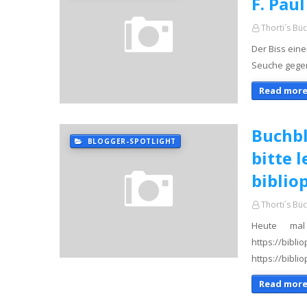
F. Pau
Thorti´s Bü
Der Biss eine
Seuche gegen 
Read more
Buchbl
BLOGGER-SPOTLIGHT
bitte l
biblio
Thorti´s Bü
Heute ma
https:
https://bibl
Read more