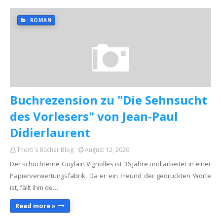
ROMAN
Buchrezension zu "Die Sehnsucht
des Vorlesers" von Jean-Paul
Didierlaurent
Thorti´s Bücher Blog
August 12, 2020
Der schüchterne Guylain Vignolles ist 36 Jahre und arbeitet in einer
Papierverwertungsfabrik. Da er ein Freund der gedruckten Worte
ist, fällt ihm de…
Read more »