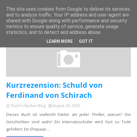
This site uses cookies from Google to deliver its services
and to analyze traffic. Your IP address and user-agent are
shared with Google along with performance and security
metrics to ensure quality of service, generate usage
statistics, and to detect and address abuse.
FERDINAND VON SCHIRACH
LEARN MORE
GOT IT
Kurzrezension: Schuld von
Ferdinand von Schirach
Thorti´s Bücher Blog
August 29, 2020
Dieses Buch ist vielleicht härter als jeder Thriller, warum? Die
Geschichten sind wahr! Ein Internatsschüler wird fast zu Tode
gefoltert. Ein Ehepaar…