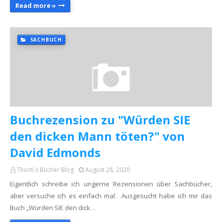
Read more »
SACHBUCH
Buchrezension zu "Würden SIE
den dicken Mann töten?" von
David Edmonds
Thorti´s Bücher Blog
August 28, 2020
Eigentlich schreibe ich ungerne Rezensionen über Sachbücher,
aber versuche ich es einfach mal. Ausgesucht habe ich mir das
Buch „Würden SIE den dick…