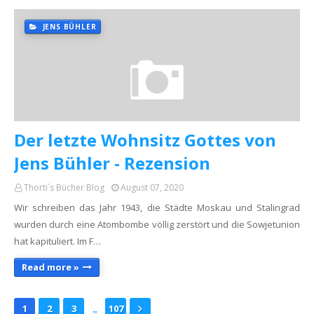
JENS BÜHLER
Der letzte Wohnsitz Gottes von
Jens Bühler - Rezension
Thorti´s Bücher Blog
August 07, 2020
Wir schreiben das Jahr 1943, die Städte Moskau und Stalingrad
wurden durch eine Atombombe völlig zerstört und die Sowjetunion
hat kapituliert. Im F…
Read more »
...
1
2
3
107