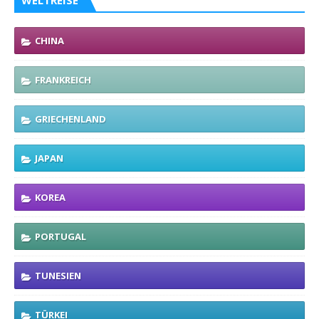
WELTREISE
CHINA
FRANKREICH
GRIECHENLAND
JAPAN
KOREA
PORTUGAL
TUNESIEN
TÜRKEI