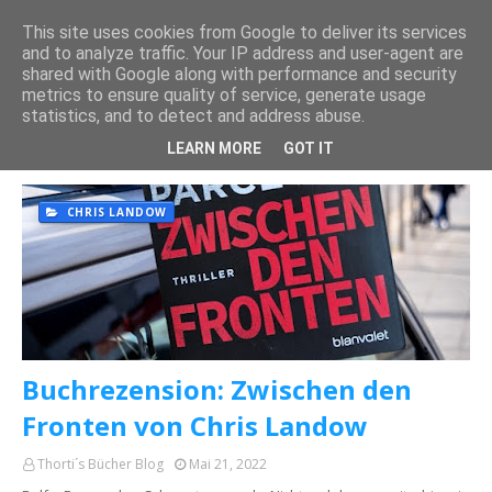
This site uses cookies from Google to deliver its services
and to analyze traffic. Your IP address and user-agent are
shared with Google along with performance and security
metrics to ensure quality of service, generate usage
statistics, and to detect and address abuse.
Posts mit dem Label "
CHRIS LANDOW
" werden angezeigt.
Alle anzeigen
LEARN MORE
GOT IT
CHRIS LANDOW
Buchrezension: Zwischen den
Fronten von Chris Landow
Thorti´s Bücher Blog
Mai 21, 2022