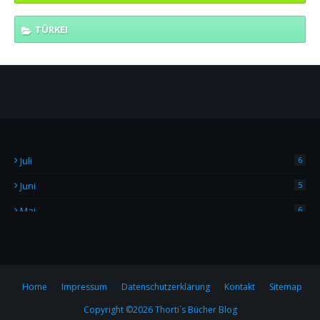
TÜRKEI
Juli
6
Juni
5
Mai
6
April
4
März
2
Februar
7
Home
Impressum
Datenschutzerklärung
Kontakt
Sitemap
Copyright ©
2026
Thorti´s Bücher Blog
Januar
6