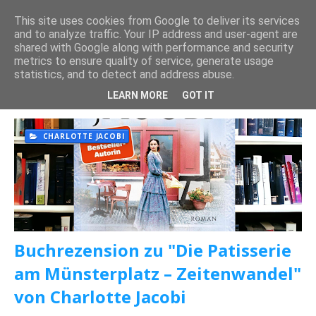
This site uses cookies from Google to deliver its services
and to analyze traffic. Your IP address and user-agent are
shared with Google along with performance and security
metrics to ensure quality of service, generate usage
statistics, and to detect and address abuse.
Posts mit dem Label "
CHARLOTTE JACOBI
" werden
angezeigt.
Alle anzeigen
LEARN MORE
GOT IT
CHARLOTTE JACOBI
Buchrezension zu "Die Patisserie
am Münsterplatz – Zeitenwandel"
von Charlotte Jacobi