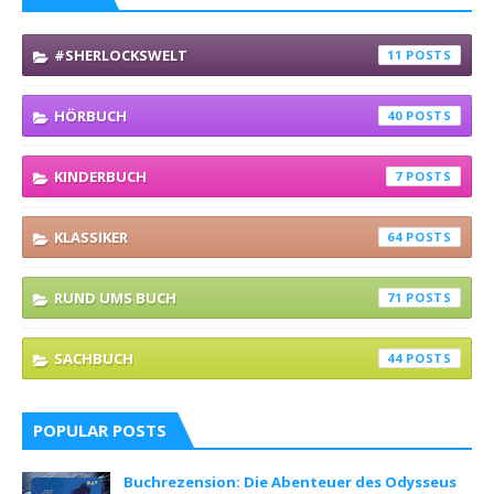
#SHERLOCKSWELT
11
HÖRBUCH
40
KINDERBUCH
7
KLASSIKER
64
RUND UMS BUCH
71
SACHBUCH
44
POPULAR POSTS
Buchrezension: Die Abenteuer des Odysseus