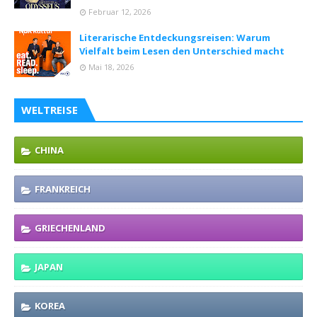
Februar 12, 2026
Literarische Entdeckungsreisen: Warum
Vielfalt beim Lesen den Unterschied macht
Mai 18, 2026
WELTREISE
CHINA
FRANKREICH
GRIECHENLAND
JAPAN
KOREA